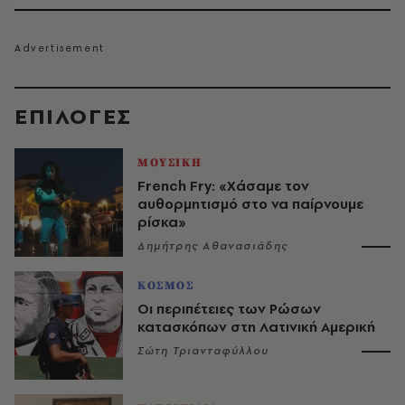
EΠΙΛΟΓΈΣ
ΜΟΥΣΙΚΗ
French Fry: «Χάσαμε τον
αυθορμητισμό στο να παίρνουμε
ρίσκα»
Δημήτρης Αθανασιάδης
ΚΟΣΜΟΣ
Οι περιπέτειες των Ρώσων
κατασκόπων στη Λατινική Αμερική
Σώτη Τριανταφύλλου