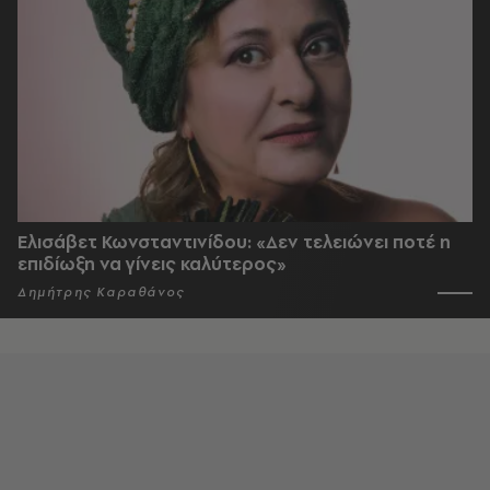
Ελισάβετ Κωνσταντινίδου: «Δεν τελειώνει ποτέ η
επιδίωξη να γίνεις καλύτερος»
Δημήτρης Καραθάνος