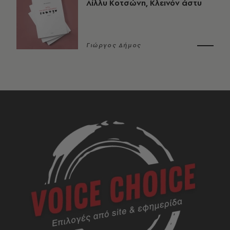
Λίλλυ Κοτσώνη, Κλεινόν άστυ
Γιώργος Δήμος