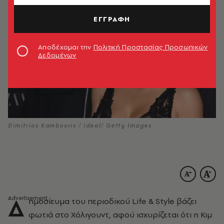
ΕΓΓΡΑΦΗ
Αποδέχομαι την
Πολιτική Προστασίας Προσωπικών
Δεδομένων
Dimitrios Kambouris / ideal/ Getty Images
Δ
ημοσίευμα του περιοδικού Life & Style βάζει
φωτιά στο Χόλιγουντ, αφού ισχυρίζεται ότι η Κιμ