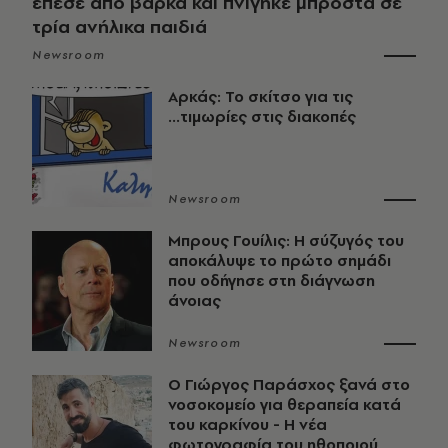
έπεσε από βάρκα και πνίγηκε μπροστά σε
τρία ανήλικα παιδιά
Newsroom
Αρκάς: Το σκίτσο για τις
...τιμωρίες στις διακοπές
Newsroom
Μπρους Γουίλις: Η σύζυγός του
αποκάλυψε το πρώτο σημάδι
που οδήγησε στη διάγνωση
άνοιας
Newsroom
O Γιώργος Παράσχος ξανά στο
νοσοκομείο για θεραπεία κατά
του καρκίνου - Η νέα
φωτογραφία του ηθοποιού