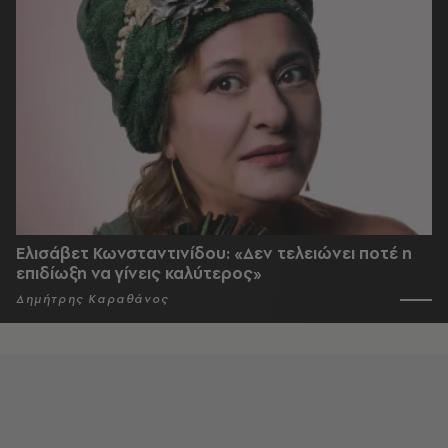
Ελισάβετ Κωνσταντινίδου: «Δεν τελειώνει ποτέ η
επιδίωξη να γίνεις καλύτερος»
Δημήτρης Καραθάνος