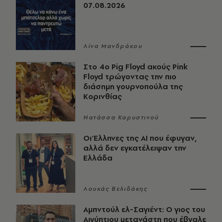
07.08.2026
Λίνα Μανδράκου
Στο 4ο Pig Floyd ακούς Pink
Floyd τρώγοντας την πιο
διάσημη γουρνοπούλα της
Κορινθίας
Νατάσσα Καρυστινού
Οι Έλληνες της ΑΙ που έφυγαν,
αλλά δεν εγκατέλειψαν την
Ελλάδα
Λουκάς Βελιδάκης
Αμπντούλ ελ-Σαγιέντ: Ο γιος του
Αιγύπτιου μετανάστη που έβγαλε