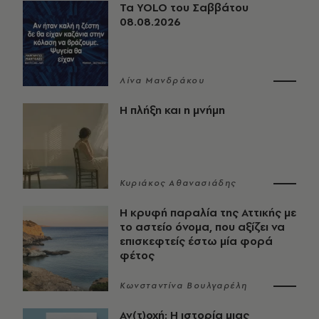
Τα YOLO του Σαββάτου
08.08.2026
Λίνα Μανδράκου
Η πλήξη και η μνήμη
Κυριάκος Αθανασιάδης
Η κρυφή παραλία της Αττικής με
το αστείο όνομα, που αξίζει να
επισκεφτείς έστω μία φορά
φέτος
Κωνσταντίνα Βουλγαρέλη
Αν(τ)οχή: Η ιστορία μιας