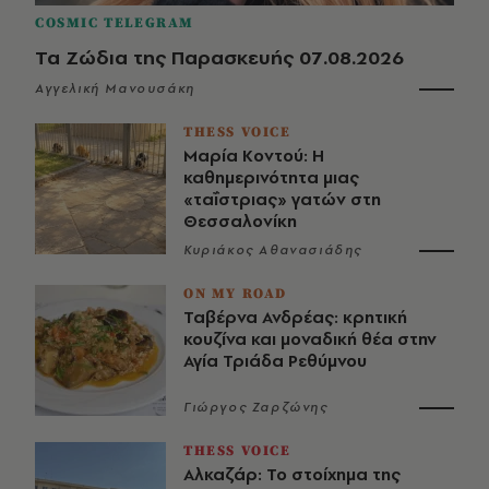
COSMIC TELEGRAM
Τα Ζώδια της Παρασκευής 07.08.2026
Αγγελική Μανουσάκη
THESS VOICE
Μαρία Κοντού: Η
καθημερινότητα μιας
«ταΐστριας» γατών στη
Θεσσαλονίκη
Κυριάκος Αθανασιάδης
ON MY ROAD
Ταβέρνα Ανδρέας: κρητική
κουζίνα και μοναδική θέα στην
Αγία Τριάδα Ρεθύμνου
Γιώργος Ζαρζώνης
THESS VOICE
Αλκαζάρ: Το στοίχημα της