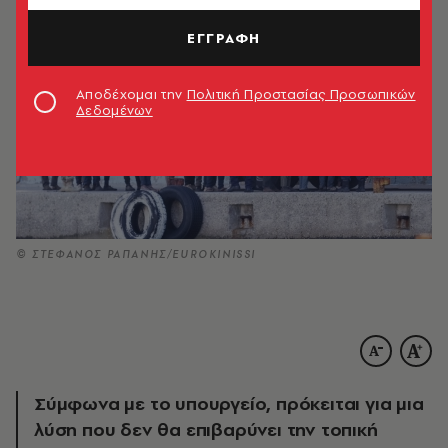
ΕΓΓΡΑΦΗ
Αποδέχομαι την
Πολιτική Προστασίας Προσωπικών
Δεδομένων
© ΣΤΕΦΑΝΟΣ ΡΑΠΑΝΗΣ/EUROKINISSI
Σύμφωνα με το υπουργείο, πρόκειται για μια
λύση που δεν θα επιβαρύνει την τοπική