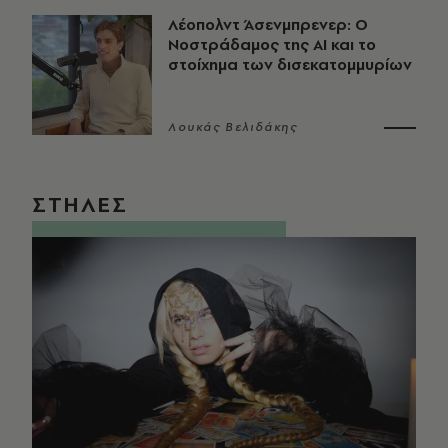
Λέοπολντ Άσενμπρενερ: Ο
Νοστράδαμος της AI και το
στοίχημα των δισεκατομμυρίων
Λουκάς Βελιδάκης
ΣΤΗΛΕΣ