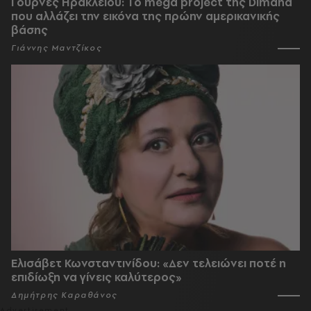
Γούρνες Ηρακλείου: To mega project της Dimand
που αλλάζει την εικόνα της πρώην αμερικανικής
βάσης
Γιάννης Μαντζίκος
Ελισάβετ Κωνσταντινίδου: «Δεν τελειώνει ποτέ η
επιδίωξη να γίνεις καλύτερος»
Δημήτρης Καραθάνος