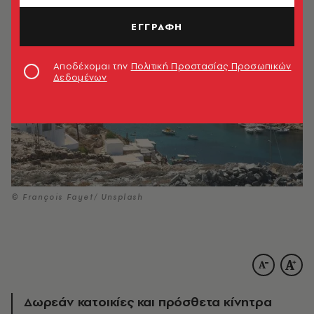
ΕΓΓΡΑΦΗ
Αποδέχομαι την
Πολιτική Προστασίας Προσωπικών
Δεδομένων
© François Fayet/ Unsplash
Δωρεάν κατοικίες και πρόσθετα κίνητρα