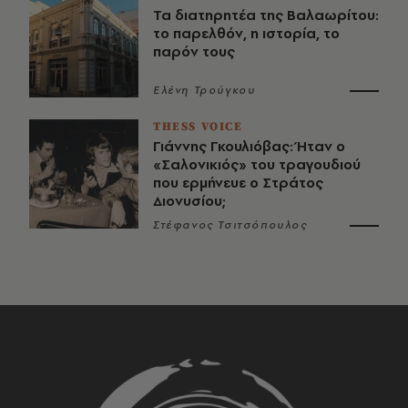
Τα διατηρητέα της Βαλαωρίτου:
το παρελθόν, η ιστορία, το
παρόν τους
Ελένη Τρούγκου
THESS VOICE
Γιάννης Γκουλιόβας: Ήταν ο
«Σαλονικιός» του τραγουδιού
που ερμήνευε ο Στράτος
Διονυσίου;
Στέφανος Τσιτσόπουλος