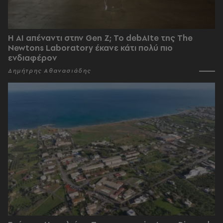
Η AI απέναντι στην Gen Z; Το debAIte της The
Newtons Laboratory έκανε κάτι πολύ πιο
ενδιαφέρον
Δημήτρης Αθανασιάδης