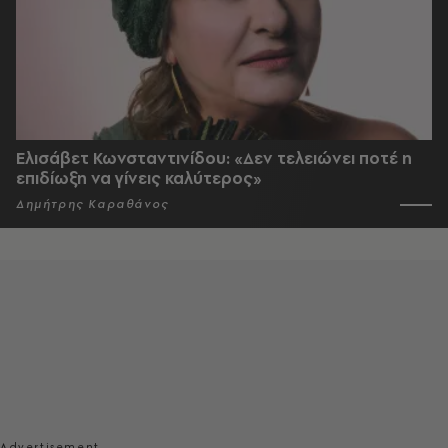
Ελισάβετ Κωνσταντινίδου: «Δεν τελειώνει ποτέ η
επιδίωξη να γίνεις καλύτερος»
Δημήτρης Καραθάνος