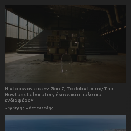
Η AI απέναντι στην Gen Z; Το debAIte της The
Newtons Laboratory έκανε κάτι πολύ πιο
ενδιαφέρον
Δημήτρης Αθανασιάδης