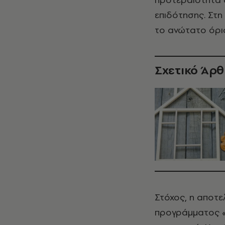
επιδότησης. Στη
το ανώτατο όριο
Σχετικό Άρ
Στόχος, η αποτ
προγράμματος «Α