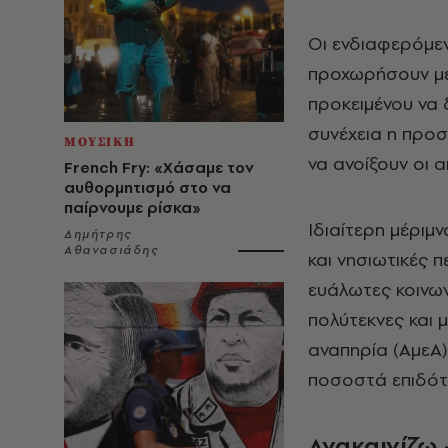
Οι ενδιαφερόμεν
προχωρήσουν μέ
προκειμένου να
συνέχεια η προσ
ΜΟΥΣΙΚΗ
να ανοίξουν οι α
French Fry: «Χάσαμε τον
αυθορμητισμό στο να
παίρνουμε ρίσκα»
Ιδιαίτερη μέριμν
Δημήτρης
Αθανασιάδης
και νησιωτικές π
ευάλωτες κοινων
πολύτεκνες και 
αναπηρία (ΑμεΑ
ποσοστά επιδότ
Ανακαινίζω 