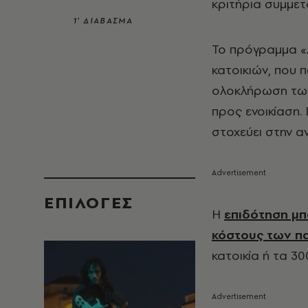
κριτήρια συμμετ
1’ ΔΙΑΒΑΣΜΑ
Το πρόγραμμα «
κατοικιών, που 
ολοκλήρωση των
προς ενοικίαση.
στοχεύει στην α
EΠΙΛΟΓΈΣ
Η
επιδότηση μπ
κόστους των 
κατοικία ή τα 3