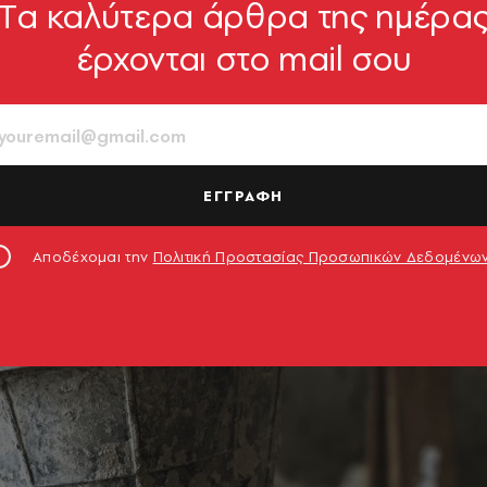
Tα καλύτερα άρθρα της ημέρα
έρχονται στο mail σου
ΕΓΓΡΑΦΗ
Αποδέχομαι την
Πολιτική Προστασίας Προσωπικών Δεδομένω