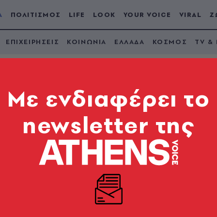
Α
ΠΟΛΙΤΙΣΜΟΣ
LIFE
LOOK
YOUR VOICE
VIRAL
Ζ
ΕΠΙΧΕΙΡΗΣΕΙΣ
ΚΟΙΝΩΝΙΑ
ΕΛΛΑΔΑ
ΚΟΣΜΟΣ
TV &
Mε ενδιαφέρει το
newsletter της
ιάζω: Άνοιξε η
καιούχοι και τα κριτ
κινήτου στο πρόγραμμα