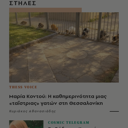
ΣΤΗΛΕΣ
THESS VOICE
Μαρία Κοντού: Η καθημερινότητα μιας
«ταΐστριας» γατών στη Θεσσαλονίκη
Κυριάκος Αθανασιάδης
COSMIC TELEGRAM