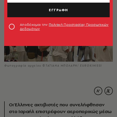
ΕΓΓΡΑΦΗ
Αποδέχομαι την
Πολιτική Προστασίας Προσωπικών
Δεδομένων
Φωτογραφία αρχείου ©ΤΑΤΙΑΝΑ ΜΠΟΛΑΡΗ/ EUROKINISSI
Οι Έλληνες ακτιβιστές που συνελήφθησαν
στο Ισραήλ επιστρέφουν αεροπορικώς μέσω