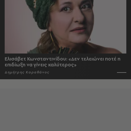
Ελισάβετ Κωνσταντινίδου: «Δεν τελειώνει ποτέ η
επιδίωξη να γίνεις καλύτερος»
Δημήτρης Καραθάνος