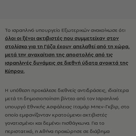
Το ισραηλινό υπουργείο Εξωτερικών ανακοίνωσε ότι
όλοι οι ξένοι ακτιβιστές που συμμετείχαν στον
στολίσκο για τη Γάζα έχουν απελαθεί από τη χώρα,
μετά την αναχαίτιση της αποστολής από τις
ισραηλινές δυνάμεις σε διεθνή ύδατα ανοικτά της
Κύπρου.
Η υπόθεση προκάλεσε διεθνείς αντιδράσεις, ιδιαίτερα
μετά τη δημοσιοποίηση βίντεο από τον Ισραηλινό
υπουργό Εθνικής Ασφάλειας Ιταμάρ Μπεν-Γκβιρ, στο
οποίο εμφανίζονταν κρατούμενοι ακτιβιστές
γονατισμένοι και δεμένοι πισθάγκωνα. Για το
περιστατικό, η Αθήνα προχώρησε σε διάβημα