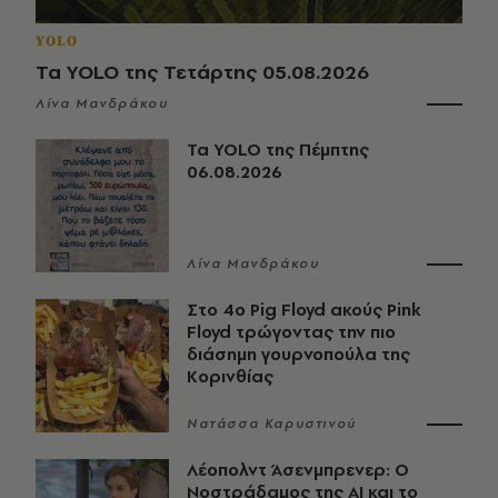
YOLO
Τα YOLO της Τετάρτης 05.08.2026
Λίνα Μανδράκου
Τα YOLO της Πέμπτης
06.08.2026
Λίνα Μανδράκου
Στο 4ο Pig Floyd ακούς Pink
Floyd τρώγοντας την πιο
διάσημη γουρνοπούλα της
Κορινθίας
Νατάσσα Καρυστινού
Λέοπολντ Άσενμπρενερ: Ο
Νοστράδαμος της AI και το