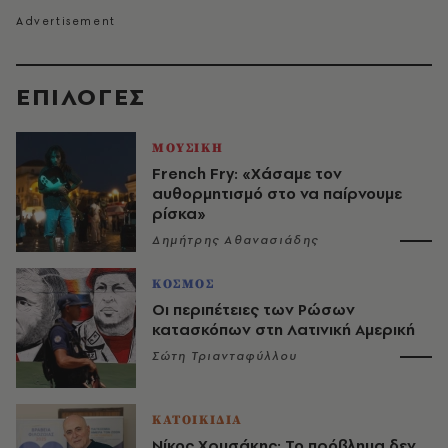
EΠΙΛΟΓΈΣ
ΜΟΥΣΙΚΗ
French Fry: «Χάσαμε τον
αυθορμητισμό στο να παίρνουμε
ρίσκα»
Δημήτρης Αθανασιάδης
ΚΟΣΜΟΣ
Οι περιπέτειες των Ρώσων
κατασκόπων στη Λατινική Αμερική
Σώτη Τριανταφύλλου
ΚΑΤΟΙΚΙΔΙΑ
Νίκος Χρυσάκης: Το πρόβλημα δεν