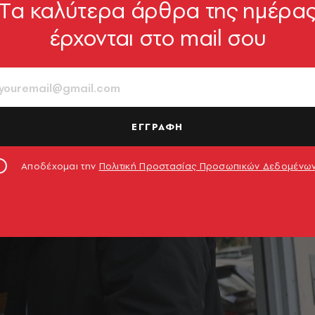
Tα καλύτερα άρθρα της ημέρα
έρχονται στο mail σου
ΕΓΓΡΑΦΗ
Αποδέχομαι την
Πολιτική Προστασίας Προσωπικών Δεδομένω