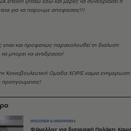
Α επειδη ζηταω εδω και μερες να συνεδριασει η
τεια για να παρουμε αποφασεις!!!
 ειναι και προφανως παρακολουθεί τη διαλυση
 να μπορει να αντιδρασει!
την Κοινοβουλευτική Ομαδα ΧΩΡΙΣ καμια ενημερωση
ο προηγουμενος!
θρο
ΠΟΛΙΤΙΚΗ & ΟΙΚΟΝΟΜΙΑ
Φάμελλος για διαγραφή Πολάκη: Καμι