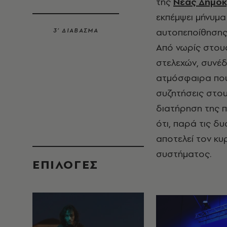
της
Νέας Δημοκ
εκπέμψει μήνυμα
αυτοπεποίθησης 
3’ ΔΙΑΒΑΣΜΑ
Από νωρίς στου
στελεχών, συνέδ
ατμόσφαιρα που 
συζητήσεις στο
διατήρηση της π
ότι, παρά τις δ
αποτελεί τον κυ
συστήματος.
EΠΙΛΟΓΈΣ