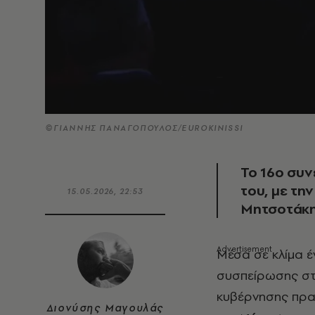
©ΓΙΑΝΝΗΣ ΠΑΝΑΓΟΠΟΥΛΟΣ/EUROKINISSI
To 16o συν
του, με τη
15.05.2026, 22:53
Μητσοτάκ
Μέσα σε κλίμα έ
συσπείρωσης στο
κυβέρνησης πρα
Διονύσης Μαγουλάς