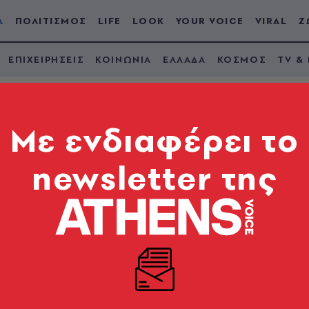
Α
ΠΟΛΙΤΙΣΜΟΣ
LIFE
LOOK
YOUR VOICE
VIRAL
Ζ
ΕΠΙΧΕΙΡΗΣΕΙΣ
ΚΟΙΝΩΝΙΑ
ΕΛΛΑΔΑ
ΚΟΣΜΟΣ
TV &
Mε ενδιαφέρει το
newsletter της
 Επίδειξη συσπείρωσ
ς και το πολιτικό
. Μητσοτάκη