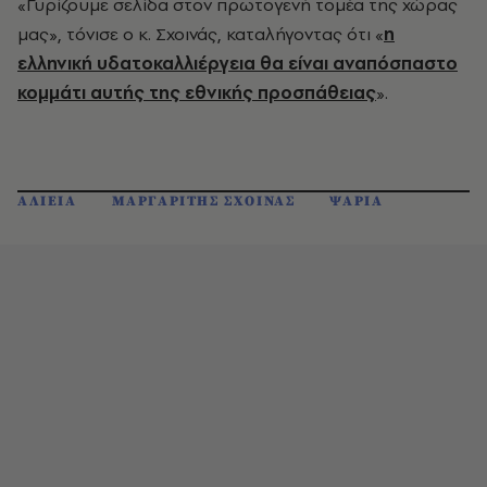
«Γυρίζουμε σελίδα στον πρωτογενή τομέα της χώρας
μας», τόνισε ο κ. Σχοινάς, καταλήγοντας ότι «
η
ελληνική υδατοκαλλιέργεια θα είναι αναπόσπαστο
κομμάτι αυτής της εθνικής προσπάθειας
».
ΑΛΙΕΙΑ
ΜΑΡΓΑΡΙΤΗΣ ΣΧΟΙΝΑΣ
ΨΑΡΙΑ