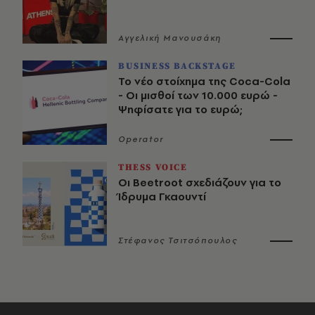
Αγγελική Μανουσάκη
BUSINESS BACKSTAGE
Το νέο στοίχημα της Coca-Cola
- Οι μισθοί των 10.000 ευρώ -
Ψηφίσατε για το ευρώ;
Operator
THESS VOICE
Οι Beetroot σχεδιάζουν για το
Ίδρυμα Γκαουντί
Στέφανος Τσιτσόπουλος