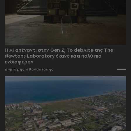
Η AI απέναντι στην Gen Z; Το debAIte της The
Newtons Laboratory έκανε κάτι πολύ πιο
ενδιαφέρον
Δημήτρης Αθανασιάδης