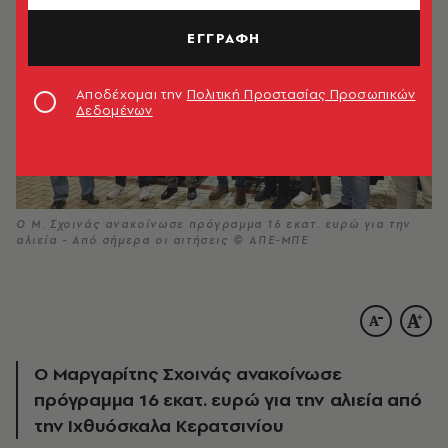
ΕΓΓΡΑΦΗ
Αποδέχομαι την
Πολιτική Προστασίας Προσωπικών
Δεδομένων
O M. Σχοινάς ανακοίνωσε πρόγραμμα 16 εκατ. ευρώ για την
αλιεία - Από σήμερα οι αιτήσεις © ΑΠΕ-ΜΠΕ
O Mαργαρίτης Σχοινάς ανακοίνωσε
πρόγραμμα 16 εκατ. ευρώ για την αλιεία από
την Ιχθυόσκαλα Κερατσινίου