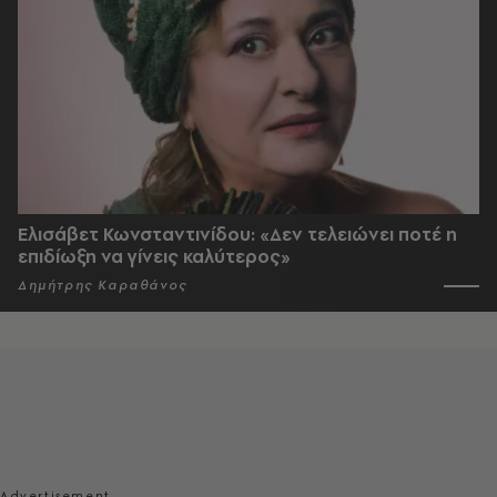
Ελισάβετ Κωνσταντινίδου: «Δεν τελειώνει ποτέ η
επιδίωξη να γίνεις καλύτερος»
Δημήτρης Καραθάνος