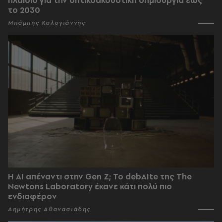
πλαίσιο για την οπτικοακουστική δημιουργία έως
το 2030
Μπάμπης Καλογιάννης
Η AI απέναντι στην Gen Z; Το debAIte της The
Newtons Laboratory έκανε κάτι πολύ πιο
ενδιαφέρον
Δημήτρης Αθανασιάδης