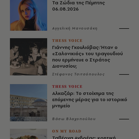
Τα Ζώδια της Πέμπτης
06.08.2026
Αγγελική Μανουσάκη
THESS VOICE
Γιάννης Γκουλιόβας: Ήταν ο
«Σαλονικιός» του τραγουδιού
που ερμήνευε ο Στράτος
Διονυσίου;
Στέφανος Τσιτσόπουλος
THESS VOICE
Αλκαζάρ: Το στοίχημα της
επόμενης μέρας για το ιστορικό
μνημείο
Βάσω Βλαχοπούλου
ON MY ROAD
Ταβέρνα Ανδρέας: κρητική