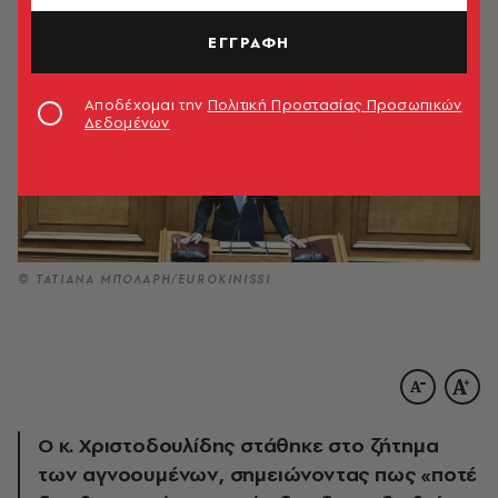
ΕΓΓΡΑΦΗ
Αποδέχομαι την
Πολιτική Προστασίας Προσωπικών
Δεδομένων
© ΤΑΤΙΑΝΑ ΜΠΟΛΑΡΗ/EUROKINISSI
Ο κ. Χριστοδουλίδης στάθηκε στο ζήτημα
των αγνοουμένων, σημειώνοντας πως «ποτέ