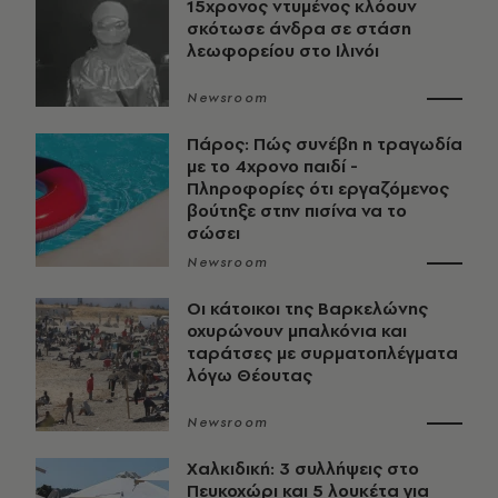
15χρονος ντυμένος κλόουν
σκότωσε άνδρα σε στάση
λεωφορείου στο Ιλινόι
Newsroom
Πάρος: Πώς συνέβη η τραγωδία
με το 4χρονο παιδί -
Πληροφορίες ότι εργαζόμενος
βούτηξε στην πισίνα να το
σώσει
Newsroom
Οι κάτοικοι της Βαρκελώνης
οχυρώνουν μπαλκόνια και
ταράτσες με συρματοπλέγματα
λόγω Θέουτας
Newsroom
Χαλκιδική: 3 συλλήψεις στο
Πευκοχώρι και 5 λουκέτα για