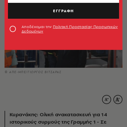
ΕΓΓΡΑΦΗ
Αποδέχομαι την
Πολιτική Προστασίας Προσωπικών
Δεδομένων
© ΑΠΕ-ΜΠΕ/ΓΙΩΡΓΟΣ ΒΙΤΣΑΡΑΣ
Κυρανάκης: Ολική ανακατασκευή για 14
ιστορικούς συρμούς της Γραμμής 1 - Σε