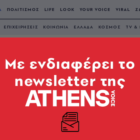
Α
ΠΟΛΙΤΙΣΜΟΣ
LIFE
LOOK
YOUR VOICE
VIRAL
Ζ
ΕΠΙΧΕΙΡΗΣΕΙΣ
ΚΟΙΝΩΝΙΑ
ΕΛΛΑΔΑ
ΚΟΣΜΟΣ
TV &
Mε ενδιαφέρει το
newsletter της
δήλωση της Αφροδίτ