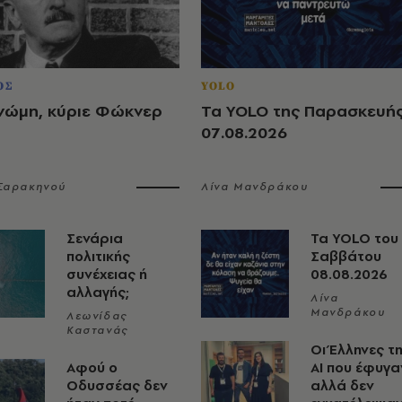
ΟΣ
YOLO
νώμη, κύριε Φώκνερ
Τα YOLO της Παρασκευή
07.08.2026
 Σαρακηνού
Λίνα Μανδράκου
Σενάρια
Τα YOLO του
πολιτικής
Σαββάτου
συνέχειας ή
08.08.2026
αλλαγής;
Λίνα
Μανδράκου
Λεωνίδας
Καστανάς
Οι Έλληνες τ
Αφού ο
ΑΙ που έφυγα
Οδυσσέας δεν
αλλά δεν