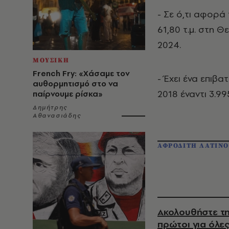
- Σε ό,τι αφορά
61,80 τ.μ. στη 
2024.
ΜΟΥΣΙΚΗ
French Fry: «Χάσαμε τον
- Έχει ένα επιβα
αυθορμητισμό στο να
2018 έναντι 3.99
παίρνουμε ρίσκα»
Δημήτρης
Αθανασιάδης
ΑΦΡΟΔΙΤΗ ΛΑΤΙΝ
Ακολουθήστε τη
πρώτοι για όλες