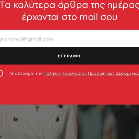
Tα καλύτερα άρθρα της ημέρα
έρχονται στο mail σου
ΕΓΓΡΑΦΗ
Αποδέχομαι την
Πολιτική Προστασίας Προσωπικών Δεδομένω