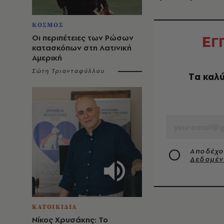
ΚΟΣΜΟΣ
Ε
Οι περιπέτειες των Ρώσων
Γ
κατασκόπων στη Λατινική
Αμερική
Σώτη Τριανταφύλλου
Tα καλύ
EMAIL
Αποδέχο
Δεδομέ
ΚΑΤΟΙΚΙΔΙΑ
Νίκος Χρυσάκης: Το