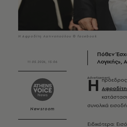
Η Αφροδίτη Λατινοπούλου © facebook
Πόθεν Έσχ
Λογικής»
11.05.2026, 15:06
Η
πρόεδρος 
Αφροδίτη
κατάσταση
συνολικά εισοδ
Newsroom
Ειδικότερα: Εισ