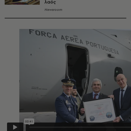
λαός
Newsroom