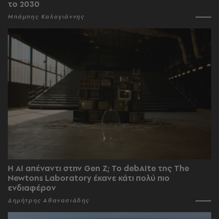
το 2030
Μπάμπης Καλογιάννης
Η AI απέναντι στην Gen Z; Το debAIte της The
Newtons Laboratory έκανε κάτι πολύ πιο
ενδιαφέρον
Δημήτρης Αθανασιάδης