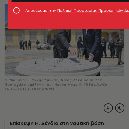
Αποδέχομαι την
Πολιτική Προστασίας Προσωπικών Δ
Ο Υπουργός Εθνικής Άμυνας, Νίκος Δένδιας με τον
Πορτογάλο ομόλογό του, Νούνο Μέλο © ΥΠΕΘΑ/ΔΝΣΗ
ΕΝΗΜΕΡΩΣΗΣ/EUROKINISSI
Επίσκεψη Ν. Δένδια στη ναυτική βάση