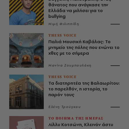
θάνατος που ανάγκασε την
Ελλάδα να μιλήσει για το
bullying
Μιμή Φιλιππίδη
THESS VOICE
Παλιά Μουσική Καβάλας: Το
μνημείο της πόλης που ενώνει το
χθες με το σήμερα
Μανίνα Ζουμπουλάκη
THESS VOICE
Τα διατηρητέα της Βαλαωρίτου:
το παρελθόν, η ιστορία, το
παρόν τους
Ελένη Τρούγκου
ΤΟ ΠΟΙΗΜΑ ΤΗΣ ΗΜΕΡΑΣ
Λίλλυ Κοτσώνη, Κλεινόν άστυ