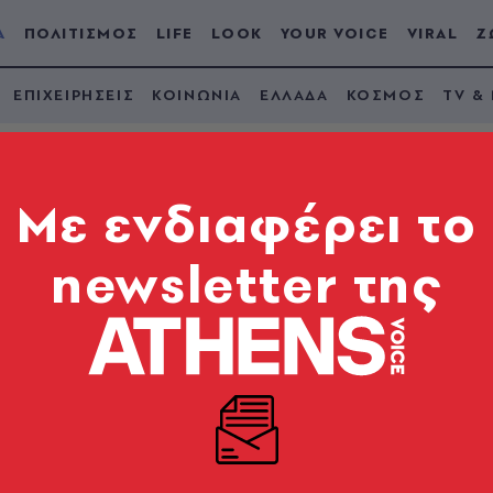
Α
ΠΟΛΙΤΙΣΜΟΣ
LIFE
LOOK
YOUR VOICE
VIRAL
Ζ
ΕΠΙΧΕΙΡΗΣΕΙΣ
ΚΟΙΝΩΝΙΑ
ΕΛΛΑΔΑ
ΚΟΣΜΟΣ
TV &
Mε ενδιαφέρει το
newsletter της
: Έρχονται 40 νέες 
ε όλη τη χώρα
ντίδας για την αποκατάσταση των ωφελούμενων