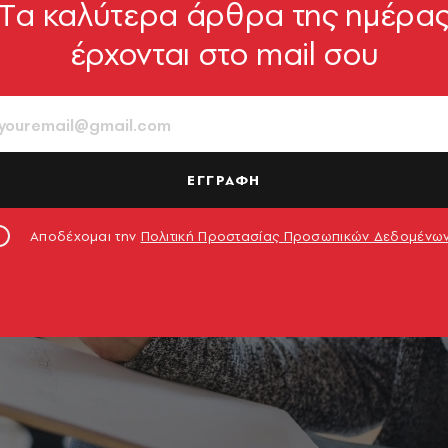
Tα καλύτερα άρθρα της ημέρα
έρχονται στο mail σου
ΕΓΓΡΑΦΗ
Αποδέχομαι την
Πολιτική Προστασίας Προσωπικών Δεδομένω