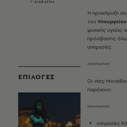
1’ ΔΙΑΒΑΣΜΑ
Η προκήρυξη αυ
του
Υπουργείου
ψυχικής υγείας 
πρόσβασης όλων 
υπηρεσίες.
EΠΙΛΟΓΈΣ
Οι νέες Μονάδε
παρέχουν:
υπηρεσίες Κέ