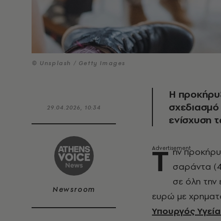
© Unsplash / Getty Images
Η προκήρυξ
σχεδιασμό 
29.04.2026, 10:34
ενίσχυση τ
Τ
ην προκήρυ
σαράντα (4
σε όλη την
Newsroom
ευρώ με χρηματ
Υπουργός Υγεία