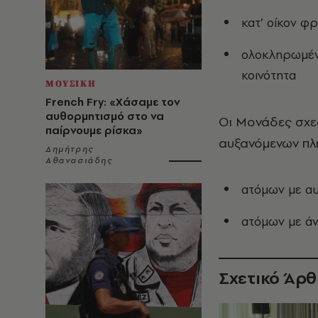
κατ’ οίκον φ
ολοκληρωμέν
κοινότητα
ΜΟΥΣΙΚΗ
French Fry: «Χάσαμε τον
αυθορμητισμό στο να
Οι Μονάδες σχεδ
παίρνουμε ρίσκα»
αυξανόμενων πλ
Δημήτρης
Αθανασιάδης
ατόμων με αυ
ατόμων με άν
Σχετικό Άρ