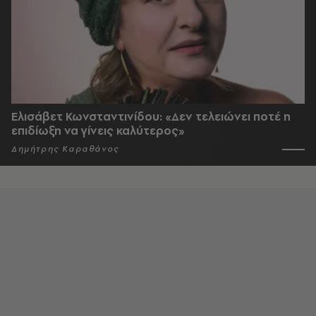
Ελισάβετ Κωνσταντινίδου: «Δεν τελειώνει ποτέ η
επιδίωξη να γίνεις καλύτερος»
Δημήτρης Καραθάνος