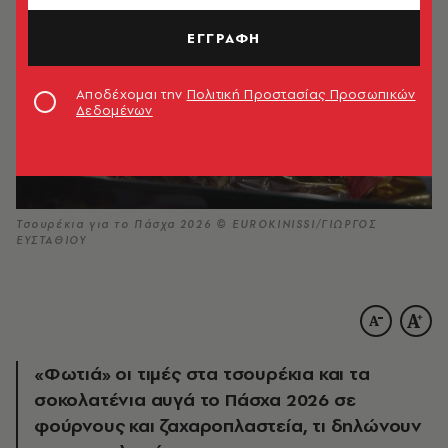
ΕΓΓΡΑΦΗ
Αποδέχομαι την
Πολιτική Προστασίας Προσωπικών
Δεδομένων
Τσουρέκια για το Πάσχα 2026 © EUROKINISSI/ΓΙΩΡΓΟΣ
ΕΥΣΤΑΘΙΟΥ
«Φωτιά» οι τιμές στα τσουρέκια και τα
σοκολατένια αυγά το Πάσχα 2026 σε
φούρνους και ζαχαροπλαστεία, τι δηλώνουν