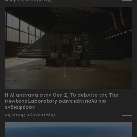
Μπάμπης Καλογιάννης
Η AI απέναντι στην Gen Z; Το debAIte της The
Newtons Laboratory έκανε κάτι πολύ πιο
ενδιαφέρον
Δημήτρης Αθανασιάδης