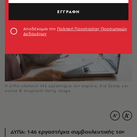
ΕΓΓΡΑΦΗ
Αποδέχομαι την
Πολιτική Προστασίας Προσωπικών
Δεδομένων
Η ΔΥΠΑ υλοποιεί 146 εργαστήρια τον Απρίλιο, διά ζώσης και
online © Unsplash+Getty Image
ΔΥΠΑ: 146 εργαστήρια συμβουλευτικής τον