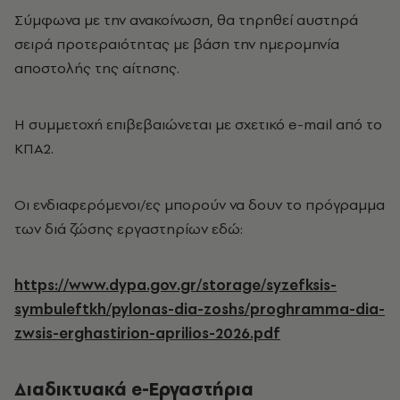
Σύμφωνα με την ανακοίνωση, θα τηρηθεί αυστηρά
σειρά προτεραιότητας με βάση την ημερομηνία
αποστολής της αίτησης.
Η συμμετοχή επιβεβαιώνεται με σχετικό e-mail από το
ΚΠΑ2.
Οι ενδιαφερόμενοι/ες μπορούν να δουν το πρόγραμμα
των διά ζώσης εργαστηρίων εδώ:
https://www.dypa.gov.gr/storage/syzefksis-
symbuleftkh/pylonas-dia-zoshs/proghramma-dia-
zwsis-erghastirion-aprilios-2026.pdf
Διαδικτυακά e-Εργαστήρια