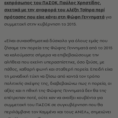
εκπρόσωπος του ΠΑΣΟΚ, Παύλος Χρηστίδης,
σχετικά με την αναφορά του Αλέξη Τσίπρα περί
πρότασης που είχε κάνει στη Φώφη Γεννηματά
για
συμμετοχή στην κυβέρνηση το 2015.
«Είναι συναισθηματικά δύσκολο για όλους εμάς που
ζήσαμε την πορεία της Φώφης Γεννηματά από το 2015
να καλούμαστε σήμερα να επιβεβαιώσουμε την
αλήθεια που εκείνη υπερασπίστηκε, όσο ζούσε, με
πάθος, καθαρή φωνή και σταθερή πορεία. Επειδή είχα
τη μοναδική τύχη να ζήσω από κοντά τον τρόπο
πολιτικής σκέψης της, διαβεβαιώνω πως η πορεία, οι
αξίες και η ηθική της Φώφης Γεννηματά δεν θα της
επέτρεπαν ποτέ, ούτε καν να ανοίξει κουβέντα για
συμμετοχή του ΠΑΣΟΚ σε συγκυβέρνηση που θα
περιλάμβανε τον Καμμένο και τους ΑΝΕΛ», σημειώνει