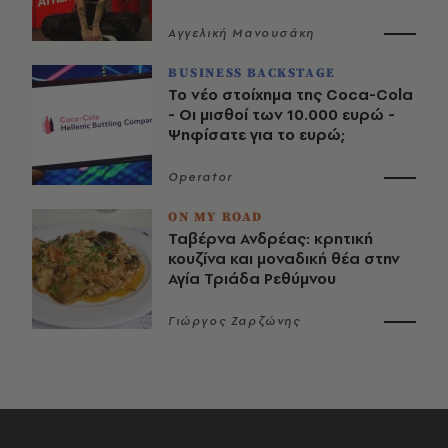
Αγγελική Μανουσάκη
BUSINESS BACKSTAGE
Το νέο στοίχημα της Coca-Cola
- Οι μισθοί των 10.000 ευρώ -
Ψηφίσατε για το ευρώ;
Operator
ON MY ROAD
Ταβέρνα Ανδρέας: κρητική
κουζίνα και μοναδική θέα στην
Αγία Τριάδα Ρεθύμνου
Γιώργος Ζαρζώνης