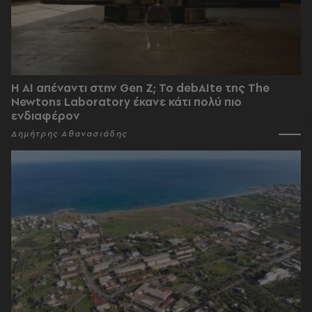
Η AI απέναντι στην Gen Z; Το debAIte της The
Newtons Laboratory έκανε κάτι πολύ πιο
ενδιαφέρον
Δημήτρης Αθανασιάδης