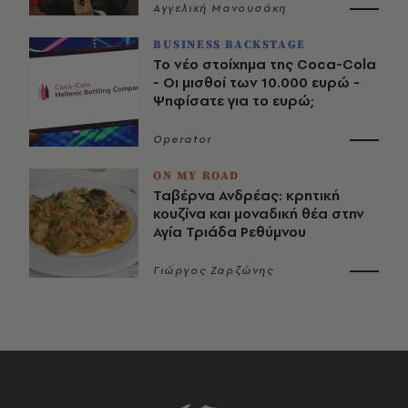
Αγγελική Μανουσάκη
BUSINESS BACKSTAGE
Το νέο στοίχημα της Coca-Cola
- Οι μισθοί των 10.000 ευρώ -
Ψηφίσατε για το ευρώ;
Operator
ON MY ROAD
Ταβέρνα Ανδρέας: κρητική
κουζίνα και μοναδική θέα στην
Αγία Τριάδα Ρεθύμνου
Γιώργος Ζαρζώνης