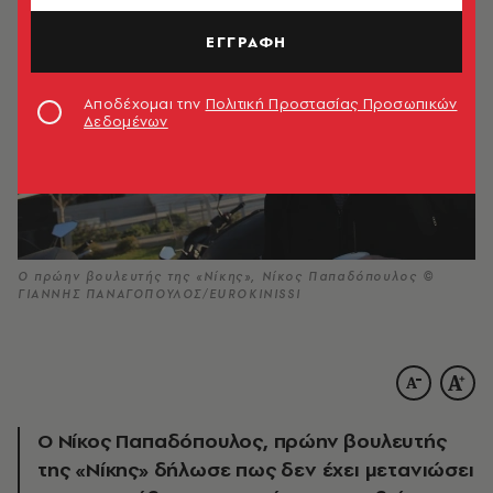
ΕΓΓΡΑΦΗ
Αποδέχομαι την
Πολιτική Προστασίας Προσωπικών
Δεδομένων
Ο πρώην βουλευτής της «Νίκης», Νίκος Παπαδόπουλος ©
ΓΙΑΝΝΗΣ ΠΑΝΑΓΟΠΟΥΛΟΣ/EUROKINISSI
Ο Νίκος Παπαδόπουλος, πρώην βουλευτής
της «Νίκης» δήλωσε πως δεν έχει μετανιώσει