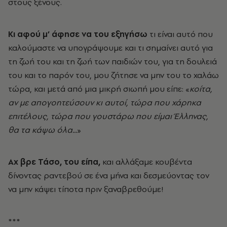
στους ξένους.
Κι αφού μ’ άφησε να του εξηγήσω
τι είναι αυτό που
καλούμαστε να υπογράψουμε και τι σημαίνει αυτό για
τη ζωή του και τη ζωή των παιδιών του, για τη δουλειά
του και το παρόν του, μου ζήτησε να μην του το χαλάω
τώρα, και μετά από μια μικρή σιωπή μου είπε: «
κοίτα,
αν με απογοητεύσουν κι αυτοί, τώρα που χάρηκα
επιτέλους, τώρα που γουστάρω που είμαι Έλληνας,
θα τα κάψω όλα...
»
Αχ βρε Τάσο, του είπα,
και αλλάξαμε κουβέντα
δίνοντας ραντεβού σε ένα μήνα και δεσμεύοντας τον
να μην κάψει τίποτα πριν ξαναβρεθούμε!
***