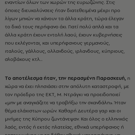
εναντίων όλων των χωρών της ευρωζώνης. Στις
όποιες διευκολύνσεις ήταν διατεθειμένα μέχρι προ
λίγων μηνών να κάνουν τα άλλα κράτη, τώρα έλεγαν
το δικό τους περήφανο όχι. Γιατί πολύ απλά και τα
άλλα κράτη έχουν εντολή λαού, έχουν κυβερνήσεις
που εκλέγονται, και υπερήφανους γερμανούς,
ιταλούς, γάλλους, ολλανδούς, ιρλανδους, κύπριους,
σλοβάκους κτλ...
Το αποτέλεσμα ήταν, την περασμένη Παρασκευή,
η
χώρα να έχει πλησιάσει στην απόλυτη καταστροφή, με
τον πρόεδρο της ΕΚΤ, Μ. Ντράγκι να προειδοποιεί
«μην με αναγκάζετε να τραβήξω την σκανδάλη». Ήταν
θέμα ελάχιστων ωρών. Καθαρή Δευτέρα γαρ και οι
μνήμες της Κύπρου ζωντάνεψαν. Και όλος ο ελληνικός
λαός, εντός ή εκτός πλατείας, εθνικά υπερήφανος ή