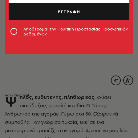
ΕΓΓΡΑΦΗ
Αποδέχομαι την
Πολιτική Προστασίας Προσωπικών
Δεδομένων
Ψ
ηλός, ευθυτενής, πληθωρικός
, φύσει
αισιόδοξος, με καλή καρδιά. Ο Τάσος.
Άνθρωπος της αγοράς. Γύρω στα 50. Εξαιρετικά
συμπαθής. Τον γνώρισα τυχαία, εκεί σε ένα
μεσημεριανό τραπέζι, στην αγορά. Άρχισε να μου λέει