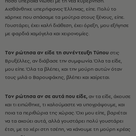
πόσο υπέροχα νιώθει με τη νέα κυβέρνηση.
Αισθάνθηκε υπερήφανος Έλληνας, είπε. Πολύ το
χάρηκε που σπάσαμε τα μούτρα στους ξένους, είπε.
Γουστάρει, έχει καλή διάθεση, έχει όρεξη, μου εξήγησε
με φαρδιά χαμόγελα και χειρονομίες.
Τον ρώτησα αν είδε τη συνέντευξη Τύπου
στις
Βρυξέλλες, αν διάβασε την συμφωνία. Όλα τα είδε,
μου είπε. Όλα τα βλέπει, και την μούρη αυτών όταν
τους μιλά ο Βαρουφάκης, βλέπει και χαίρεται.
Τον ρώτησα αν σε αυτά που είδε,
αν τα είδε, άκουσε
και τι ειπώθηκε, τι καλούμαστε να υπογράψουμε, και
ποια τα περιθώρια της χώρας. Όχι μου είπε, βαριέται
να τα ακούει αυτά, αλλά γουστάρει πολύ γουστάρει
έτσι, με το χέρι στη τσέπη, να κάνουμε τη μούρη κρέας