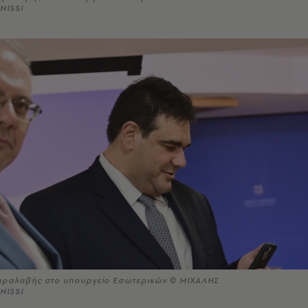
NISSI
αραλαβής στο υπουργείο Εσωτερικών © ΜΙΧΑΛΗΣ
NISSI