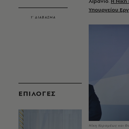
Λιβάνιο
.
Η
Νίκη
Υπουργείου Εργ
1’ ΔΙΑΒΑΣΜΑ
EΠΙΛΟΓΈΣ
Νίκη Κεραμέως και Θ