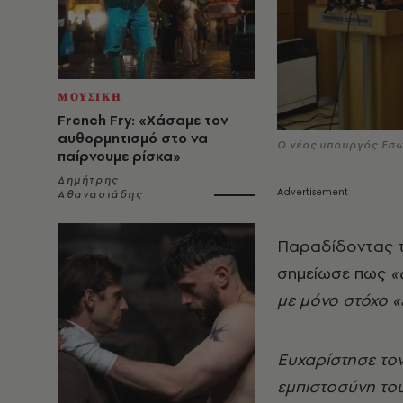
ΜΟΥΣΙΚΗ
French Fry: «Χάσαμε τον
αυθορμητισμό στο να
O νέος υπουργός Εσ
παίρνουμε ρίσκα»
Δημήτρης
Αθανασιάδης
Παραδίδοντας τ
σημείωσε πως
«
με μόνο στόχο «
Ευχαρίστησε το
εμπιστοσύνη του