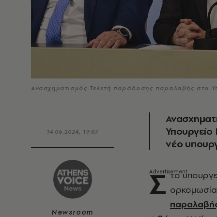
Ανασχηματισμός:Τελετή παράδοσης παραλαβής στο Υ
Ανασχηματ
Υπουργείο
14.06.2024, 19:07
νέο υπουρ
Σ
το υπουργεί
ορκομωσία
παραλαβή
Newsroom