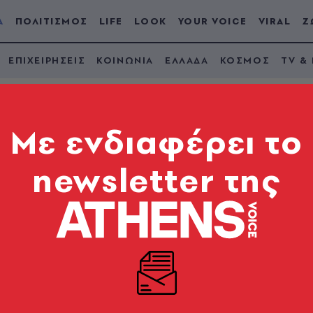
Α
ΠΟΛΙΤΙΣΜΟΣ
LIFE
LOOK
YOUR VOICE
VIRAL
Ζ
ΕΠΙΧΕΙΡΗΣΕΙΣ
ΚΟΙΝΩΝΙΑ
ΕΛΛΑΔΑ
ΚΟΣΜΟΣ
TV &
Mε ενδιαφέρει το
newsletter της
 στο υπουργείο
Νίκη Κεραμέως παρέ
 Θ. Λιβάνιο
αραλαβής