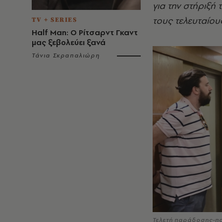
για την στήριξή
τους τελευταίου
TV + SERIES
Half Man: Ο Ρίτσαρντ Γκαντ
μας ξεβολεύει ξανά
Τάνια Σκραπαλιώρη
Τελετή παράδοσης-π