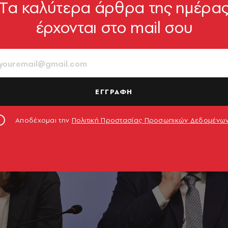
Tα καλύτερα άρθρα της ημέρα
έρχονται στο mail σου
ΕΓΓΡΑΦΗ
Αποδέχομαι την
Πολιτική Προστασίας Προσωπικών Δεδομένω