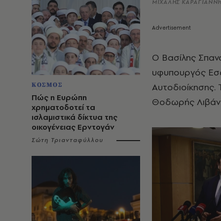
ΜΙΧΑΛΗΣ ΚΑΡΑΓΙΑΝΝΗ
O Βασίλης Σπανά
υφυπουργός Εσω
ΚΟΣΜΟΣ
Αυτοδιοίκησης. 
Πώς η Ευρώπη
Θοδωρής Λιβάν
χρηματοδοτεί τα
ισλαμιστικά δίκτυα της
οικογένειας Ερντογάν
Σώτη Τριανταφύλλου