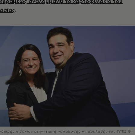
 Κεραμέως
αναλαμβάνει το χαρτοφυλάκιο του
ασίας
.
οδωρής Λιβάνιος στην τελετή παράδοσης – παραλαβής του ΥΠΕΣ ©