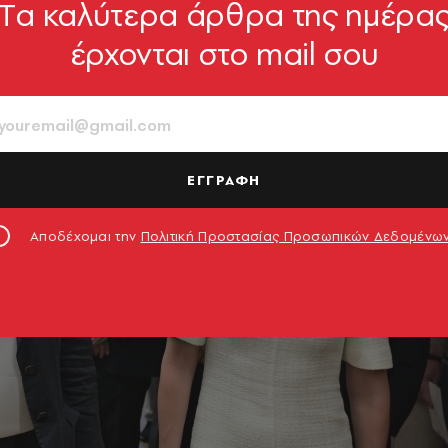
Tα καλύτερα άρθρα της ημέρα
έρχονται στο mail σου
ΕΓΓΡΑΦΗ
Αποδέχομαι την
Πολιτική Προστασίας Προσωπικών Δεδομένω