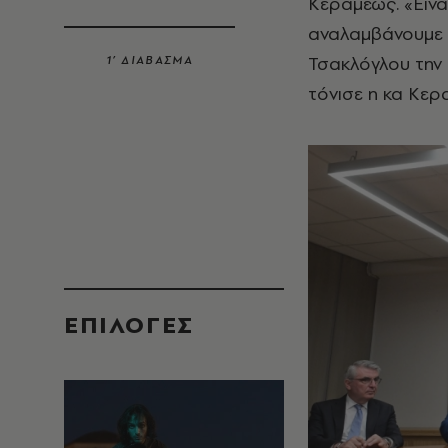
Κεραμέως.
«Είνα
αναλαμβάνουμε σ
Τσακλόγλου την 
1’ ΔΙΑΒΑΣΜΑ
τόνισε η κα Κερ
EΠΙΛΟΓΈΣ