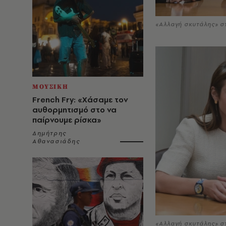
«Αλλαγή σκυτάλης» σ
ΜΟΥΣΙΚΗ
French Fry: «Χάσαμε τον
αυθορμητισμό στο να
παίρνουμε ρίσκα»
Δημήτρης
Αθανασιάδης
«Αλλαγή σκυτάλης» σ