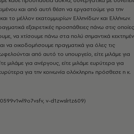
με κάθε προσπάθεια άοκνα, συνεργατικά με συνέπει
ιμένου και από αυτή θέση να εργαστούμε για την
και το μέλλον εκατομμυρίων Ελληνίδων και Ελλήνων.
 πραγματικά εξαιρετικές προσπάθειες πάνω στις οποίε
ουμε, να χτίσουμε πάνω στα πολύ σημαντικά κεκτημέ
και να οικοδομήσουμε πραγματικά για όλες τις
ωφελούνται από αυτό το υπουργείο, είτε μιλάμε για
τε μιλάμε για ανέργους, είτε μιλάμε ευρύτερα για
ευρύτερα για την κοινωνία ολόκληρη» πρόσθεσε η κ.
0599v1wl9o7vsfv, v-d1zwslrtz609)