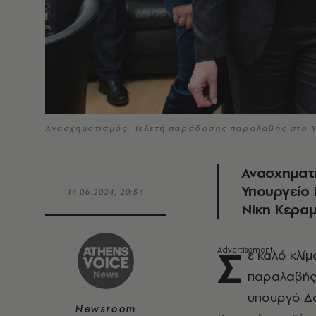
Ανασχηματισμός: Τελετή παράδοσης παραλαβής στο 
Ανασχηματ
Υπουργείο 
14.06.2024, 20:54
Νίκη Κερα
Σ
ε καλό κλί
παραλαβή
υπουργό Δό
Newsroom