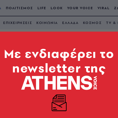
Α
ΠΟΛΙΤΙΣΜΟΣ
LIFE
LOOK
YOUR VOICE
VIRAL
Ζ
ΕΠΙΧΕΙΡΗΣΕΙΣ
ΚΟΙΝΩΝΙΑ
ΕΛΛΑΔΑ
ΚΟΣΜΟΣ
TV &
Mε ενδιαφέρει το
newsletter της
ς» στο υπουργείο
να Μιχαηλίδου αποχ
 παρέλαβε
ραλαβής