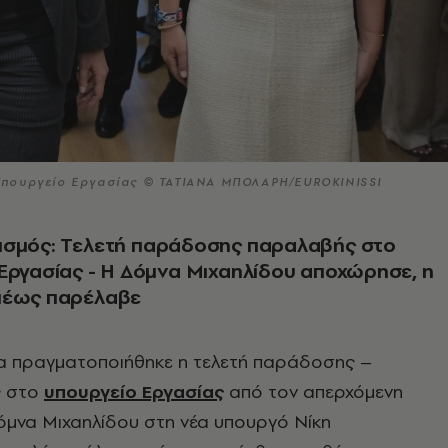
Υπουργείο Εργασίας © ΤΑΤΙΑΝΑ ΜΠΟΛΑΡΗ/EUROKINISSI
ισμός: Τελετή παράδοσης παραλαβής στο
Εργασίας - Η Δόμνα Μιχαηλίδου αποχώρησε, η
μέως παρέλαβε
μα πραγματοποιήθηκε η τελετή παράδοσης –
ς στο
υπουργείο Eργασίας
από τον απερχόμενη
μνα Μιχαηλίδου στη νέα υπουργό Νίκη