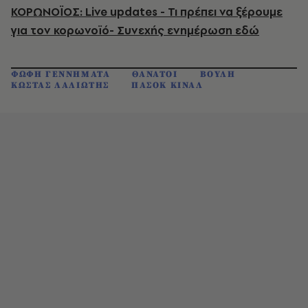
ΚΟΡΩΝΟΪΟΣ: Live updates - Τι πρέπει να ξέρουμε
για τον κορωνοϊό- Συνεχής ενημέρωση εδώ
ΦΩΦΗ ΓΕΝΝΗΜΑΤΑ
ΘΑΝΑΤΟΙ
ΒΟΥΛΗ
ΚΩΣΤΑΣ ΛΑΛΙΩΤΗΣ
ΠΑΣΟΚ ΚΙΝΑΛ