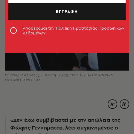
ΕΓΓΡΑΦΗ
Αποδέχομαι την
Πολιτική Προστασίας Προσωπικών
Δεδομένων
Κώστας Λαλιώτης - Φώφη Γεννηματά © EUROKINNISSI/
ΜΠΟΝΗΣ ΧΡΗΣΤΟΣ
«Δεν έχω συμβιβαστεί με την απώλεια της
Φώφης Γεννηματά», λέει συγκινημένος ο