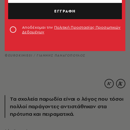
ΕΓΓΡΑΦΗ
Αποδέχομαι την
Πολιτική Προστασίας Προσωπικών
Δεδομένων
©EUROKINISSI / ΓΙΑΝΝΗΣ ΠΑΝΑΓΟΠΟΥΛΟΣ
Τα σχολεία παρωδία είναι ο λόγος που τόσοι
πολλοί παράγοντες αντιστάθηκαν στα
πρότυπα και πειραματικά.