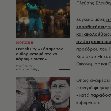
Πλεύσης Ελευθερ
Συγκεκριμένα,
η 
τοποθετήσεις 
και ακολούθως,
αντίστροφη σει
ΜΟΥΣΙΚΗ
προέδρου του Π
French Fry: «Χάσαμε τον
αυθορμητισμό στο να
Κυριάκου Μητσοτ
πάρουμε ρίσκα»
Οικονομίας και 
Δημήτρης
Αθανασιάδης
Όπως αναφέρει η
φανερή ψηφοφορ
- κατά παράδοση
κυβέρνηση.