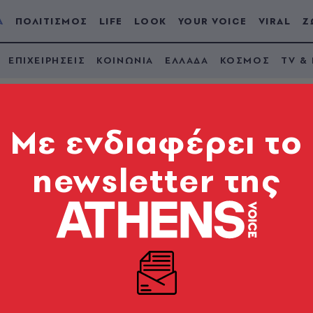
Α
ΠΟΛΙΤΙΣΜΟΣ
LIFE
LOOK
YOUR VOICE
VIRAL
Ζ
ΕΠΙΧΕΙΡΗΣΕΙΣ
ΚΟΙΝΩΝΙΑ
ΕΛΛΑΔΑ
ΚΟΣΜΟΣ
TV &
Mε ενδιαφέρει το
newsletter της
2025: Σήμερα οι
 Κ. Μητσοτάκη για τι
ουλάκη