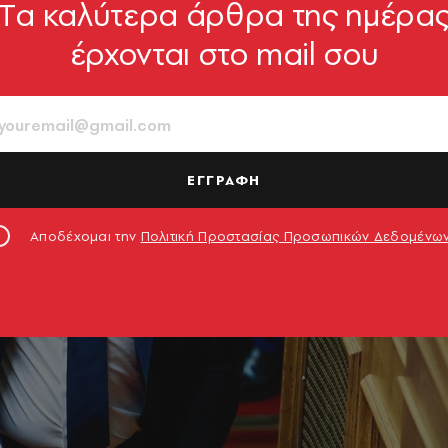
Tα καλύτερα άρθρα της ημέρα
έρχονται στο mail σου
ΕΓΓΡΑΦΗ
Αποδέχομαι την
Πολιτική Προστασίας Προσωπικών Δεδομένω