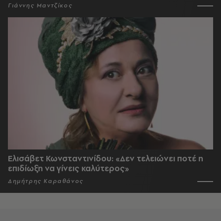
Γιάννης Μαντζίκος
Ελισάβετ Κωνσταντινίδου: «Δεν τελειώνει ποτέ η
επιδίωξη να γίνεις καλύτερος»
Δημήτρης Καραθάνος