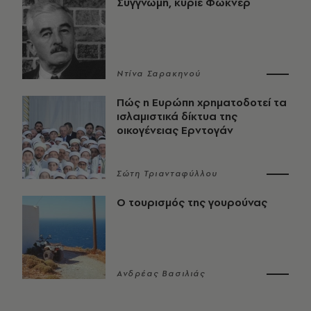
Συγγνώμη, κύριε Φώκνερ
Ντίνα Σαρακηνού
Πώς η Ευρώπη χρηματοδοτεί τα
ισλαμιστικά δίκτυα της
οικογένειας Ερντογάν
Σώτη Τριανταφύλλου
Ο τουρισμός της γουρούνας
Ανδρέας Βασιλιάς