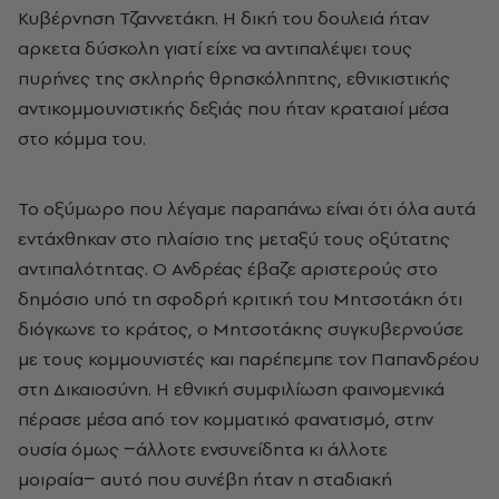
Κυβέρνηση Τζαννετάκη. Η δική του δουλειά ήταν
αρκετα δύσκολη γιατί είχε να αντιπαλέψει τους
πυρήνες της σκληρής θρησκόληπτης, εθνικιστικής
αντικομμουνιστικής δεξιάς που ήταν κραταιοί μέσα
στο κόμμα του.
Το οξύμωρο που λέγαμε παραπάνω είναι ότι όλα αυτά
εντάχθηκαν στο πλαίσιο της μεταξύ τους οξύτατης
αντιπαλότητας. Ο Ανδρέας έβαζε αριστερούς στο
δημόσιο υπό τη σφοδρή κριτική του Μητσοτάκη ότι
διόγκωνε το κράτος, ο Μητσοτάκης συγκυβερνούσε
με τους κομμουνιστές και παρέπεμπε τον Παπανδρέου
στη Δικαιοσύνη. Η εθνική συμφιλίωση φαινομενικά
πέρασε μέσα από τον κομματικό φανατισμό, στην
ουσία όμως −άλλοτε ενσυνείδητα κι άλλοτε
μοιραία− αυτό που συνέβη ήταν η σταδιακή