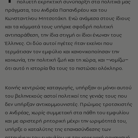
πολυετή εκρηκτική συνύπαρξη στα πολιτικά μας
πράγματα, του Ανδρέα Παπανδρέου και του
Κωνσταντίνου Μητσοτάκη. Ενώ ανάμεσα στους ίδιους
και τα κόμματά τους υπήρχε σφοδρή πολιτική
αντιπαράθεση, την ίδια στιγμή οι ίδιοι ένωναν τους
Έλληνες. Οι δύο αυτοί ηγέτες ήταν εκείνοι που
τερμάτισαν τον εμφύλιο και κανονικοποίησαν την
κοινωνία, την πολιτική ζωή και τη χώρα, και −νομίζω−
ότι αυτό η ιστορία θα τους το πιστώσει ολόκληρο.
Κοινής κεντρώας καταγωγής, υπήρξαν οι μόνοι αυτού
του βεληνεκούς αστοί πολιτικοί της γενιάς τους που
δεν υπήρξαν αντικομμουνιστές. Πρώιμος τροτσκιστής
ο Ανδρέας, χωρίς συμμετοχή στα πάθη του εμφυλίου
και με αριστερή ρητορική μέχρι την ωριμότητά του,
υπήρξε ο καταλύτης της επανασύνδεσης των
ηττημένων του εμφυλίου με τον κοινωνικό οργανισμό.