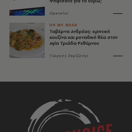
Ψηφίσατε για το ευρώ;
Operator
ON MY ROAD
Ταβέρνα Ανδρέας: κρητική
κουζίνα και μοναδική θέα στην
Αγία Τριάδα Ρεθύμνου
Γιώργος Ζαρζώνης