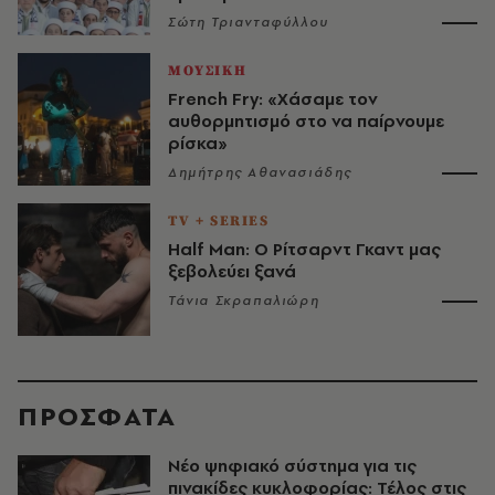
Σώτη Τριανταφύλλου
ΜΟΥΣΙΚΗ
French Fry: «Χάσαμε τον
αυθορμητισμό στο να παίρνουμε
ρίσκα»
Δημήτρης Αθανασιάδης
TV + SERIES
Half Man: Ο Ρίτσαρντ Γκαντ μας
ξεβολεύει ξανά
Τάνια Σκραπαλιώρη
ΠΡΟΣΦΑΤΑ
Νέο ψηφιακό σύστημα για τις
πινακίδες κυκλοφορίας: Τέλος στις