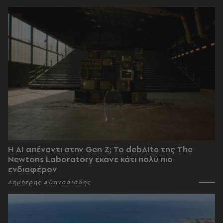
Η AI απέναντι στην Gen Z; Το debAIte της The
Newtons Laboratory έκανε κάτι πολύ πιο
ενδιαφέρον
Δημήτρης Αθανασιάδης