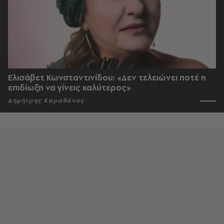
Ελισάβετ Κωνσταντινίδου: «Δεν τελειώνει ποτέ η
επιδίωξη να γίνεις καλύτερος»
Δημήτρης Καραθάνος