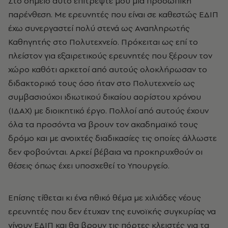
Στο σημείο αυτό επιτρέψτε μου μια προσωπική
παρένθεση. Με ερευνητές που είναι σε καθεστώς ΕΔΙΠ
έχω συνεργαστεί πολύ στενά ως Αναπληρωτής
Καθηγητής στο Πολυτεχνείο. Πρόκειται ως επί το
πλείστον για εξαιρετικούς ερευνητές που ξέρουν τον
χώρο καθότι αρκετοί από αυτούς ολοκλήρωσαν το
διδακτορικό τους όσο ήταν στο Πολυτεχνείο ως
συμβασιούχοι ιδιωτικού δικαίου αορίστου χρόνου
(ΙΔΑΧ) με διοικητικό έργο. Πολλοί από αυτούς έχουν
όλα τα προσόντα να βρουν τον ακαδημαϊκό τους
δρόμο και με ανοιχτές διαδικασίες τις οποίες άλλωστε
δεν φοβούνται. Αρκεί βέβαια να προκηρυχθούν οι
θέσεις όπως έχει υποσχεθεί το Υπουργείο.
Επίσης τίθεται κι ένα ηθικό θέμα με χιλιάδες νέους
ερευνητές που δεν έτυχαν της ευνοϊκής συγκυρίας να
γίνουν ΕΔΙΠ και θα βρουν τις πόρτες κλειστές για τα