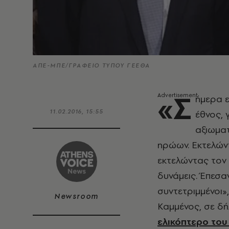
ΑΠΕ-ΜΠΕ/ΓΡΑΦΕΙΟ ΤΥΠΟΥ ΓΕΕΘΑ
«Σ
ήμερα ε
11.02.2016, 15:55
έθνος, 
αξιωματ
ηρώων. Εκτελώντ
εκτελώντας τον
δυνάμεις. Έπεσα
συντετριμμένοι»
Newsroom
Καμμένος, σε δή
ελικόπτερο του