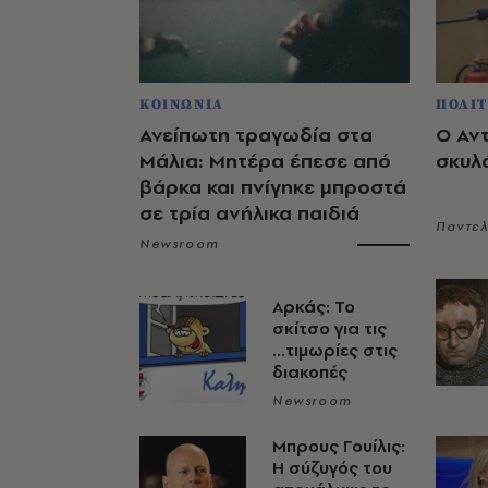
ΚΟΙΝΩΝΙΑ
ΠΟΛΙΤ
Ανείπωτη τραγωδία στα
Ο Αν
Μάλια: Μητέρα έπεσε από
σκυλ
βάρκα και πνίγηκε μπροστά
σε τρία ανήλικα παιδιά
Παντε
Newsroom
Αρκάς: Το
σκίτσο για τις
...τιμωρίες στις
διακοπές
Newsroom
Μπρους Γουίλις:
Η σύζυγός του