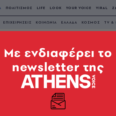
Α
ΠΟΛΙΤΙΣΜΟΣ
LIFE
LOOK
YOUR VOICE
VIRAL
Ζ
ΕΠΙΧΕΙΡΗΣΕΙΣ
ΚΟΙΝΩΝΙΑ
ΕΛΛΑΔΑ
ΚΟΣΜΟΣ
TV &
Mε ενδιαφέρει το
newsletter της
ρώνει τη συμφωνία 
ούς χειριστές
νικό λαό»