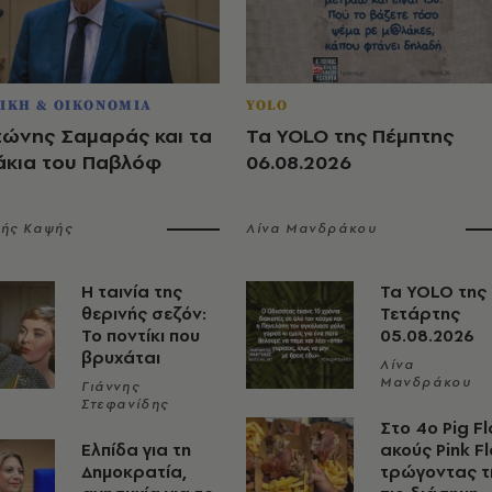
ΙΚΗ & ΟΙΚΟΝΟΜΙΑ
YOLO
τώνης Σαμαράς και τα
Τα YOLO της Πέμπτης
άκια του Παβλόφ
06.08.2026
λής Καψής
Λίνα Μανδράκου
Η ταινία της
Τα YOLO της
θερινής σεζόν:
Τετάρτης
Το ποντίκι που
05.08.2026
βρυχάται
Λίνα
Μανδράκου
Γιάννης
Στεφανίδης
Στο 4ο Pig Fl
Ελπίδα για τη
ακούς Pink F
Δημοκρατία,
τρώγοντας τ