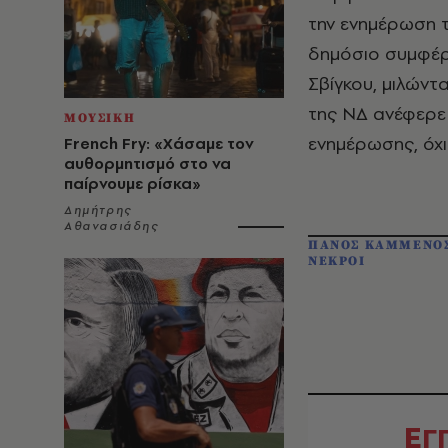
την ενημέρωση τ
δημόσιο συμφέρ
Σβίγκου, μιλώντ
της ΝΔ ανέφερε 
ΜΟΥΣΙΚΗ
ενημέρωσης, όχι
French Fry: «Χάσαμε τον
αυθορμητισμό στο να
παίρνουμε ρίσκα»
Δημήτρης
Αθανασιάδης
ΠΑΝΟΣ ΚΑΜΜΕΝΟ
ΝΕΚΡΟΙ
Ε
Γ