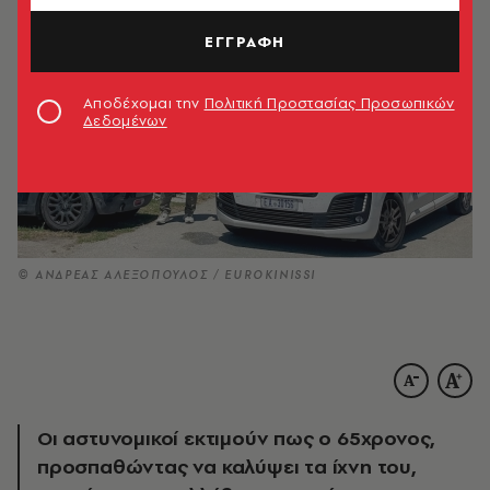
ΕΓΓΡΑΦΗ
Αποδέχομαι την
Πολιτική Προστασίας Προσωπικών
Δεδομένων
© ΑΝΔΡΕΑΣ ΑΛΕΞΟΠΟΥΛΟΣ / EUROKINISSI
Οι αστυνομικοί εκτιμούν πως ο 65χρονος,
προσπαθώντας να καλύψει τα ίχνη του,