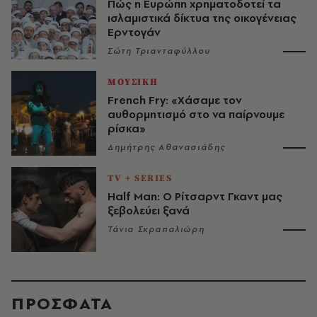
Πώς η Ευρώπη χρηματοδοτεί τα
ισλαμιστικά δίκτυα της οικογένειας
Ερντογάν
Σώτη Τριανταφύλλου
ΜΟΥΣΙΚΗ
French Fry: «Χάσαμε τον
αυθορμητισμό στο να παίρνουμε
ρίσκα»
Δημήτρης Αθανασιάδης
TV + SERIES
Half Man: Ο Ρίτσαρντ Γκαντ μας
ξεβολεύει ξανά
Τάνια Σκραπαλιώρη
ΠΡΟΣΦΑΤΑ