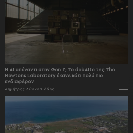
Η AI απέναντι στην Gen Z; Το debAIte της The
Newtons Laboratory έκανε κάτι πολύ πιο
ενδιαφέρον
Δημήτρης Αθανασιάδης