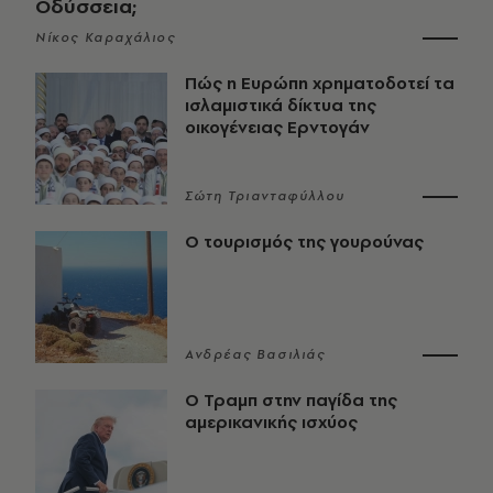
Οδύσσεια;
Νίκος Καραχάλιος
Πώς η Ευρώπη χρηματοδοτεί τα
ισλαμιστικά δίκτυα της
οικογένειας Ερντογάν
Σώτη Τριανταφύλλου
Ο τουρισμός της γουρούνας
Ανδρέας Βασιλιάς
Ο Τραμπ στην παγίδα της
αμερικανικής ισχύος