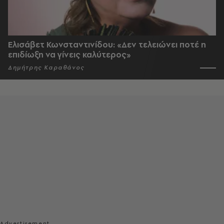
Ελισάβετ Κωνσταντινίδου: «Δεν τελειώνει ποτέ η
επιδίωξη να γίνεις καλύτερος»
Δημήτρης Καραθάνος