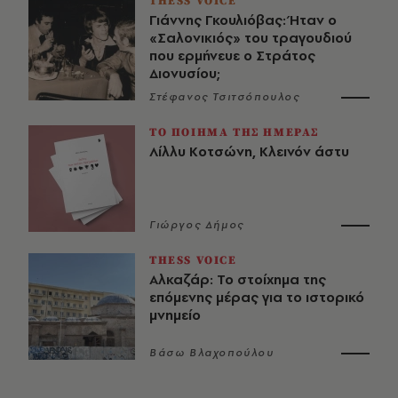
THESS VOICE
Γιάννης Γκουλιόβας: Ήταν ο
«Σαλονικιός» του τραγουδιού
που ερμήνευε ο Στράτος
Διονυσίου;
Στέφανος Τσιτσόπουλος
ΤΟ ΠΟΙΗΜΑ ΤΗΣ ΗΜΕΡΑΣ
Λίλλυ Κοτσώνη, Κλεινόν άστυ
Γιώργος Δήμος
THESS VOICE
Αλκαζάρ: Το στοίχημα της
επόμενης μέρας για το ιστορικό
μνημείο
Βάσω Βλαχοπούλου