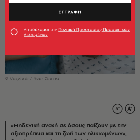
ΕΓΓΡΑΦΗ
Αποδέχομαι την
Πολιτική Προστασίας Προσωπικών
Δεδομένων
© Unsplash / Nani Chavez
«Μηδενική ανοχή σε όσους παίζουν με την
αξιοπρέπεια και τη ζωή των ηλικιωμένων»,