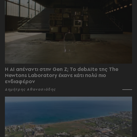
Η AI απέναντι στην Gen Z; Το debAIte της The
Newtons Laboratory έκανε κάτι πολύ πιο
ενδιαφέρον
Δημήτρης Αθανασιάδης