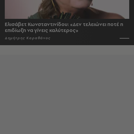
Ελισάβετ Κωνσταντινίδου: «Δεν τελειώνει ποτέ η
επιδίωξη να γίνεις καλύτερος»
Δημήτρης Καραθάνος