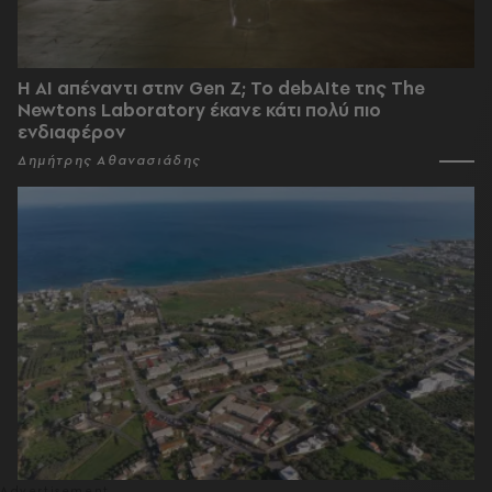
Η AI απέναντι στην Gen Z; Το debAIte της The
Newtons Laboratory έκανε κάτι πολύ πιο
ενδιαφέρον
Δημήτρης Αθανασιάδης