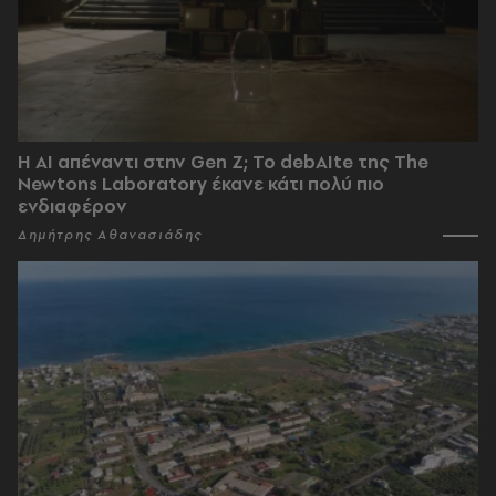
Η AI απέναντι στην Gen Z; Το debAIte της The
Newtons Laboratory έκανε κάτι πολύ πιο
ενδιαφέρον
Δημήτρης Αθανασιάδης