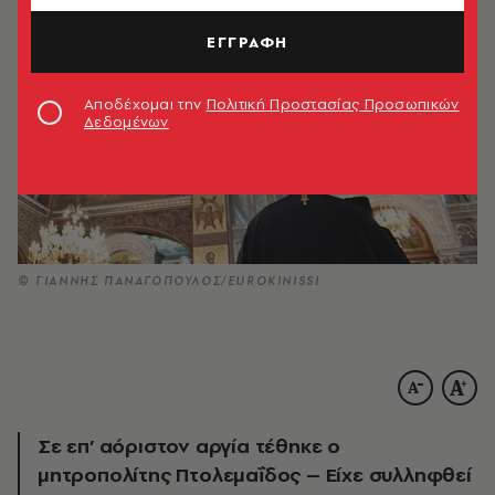
ΕΓΓΡΑΦΗ
Αποδέχομαι την
Πολιτική Προστασίας Προσωπικών
Δεδομένων
© ΓΙΑΝΝΗΣ ΠΑΝΑΓΟΠΟΥΛΟΣ/EUROKINISSI
Σε επ’ αόριστον αργία τέθηκε ο
μητροπολίτης Πτολεμαΐδος – Είχε συλληφθεί