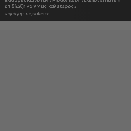
Ελισάβετ Κωνσταντινίδου: «Δεν τελειώνει ποτέ η
επιδίωξη να γίνεις καλύτερος»
Δημήτρης Καραθάνος