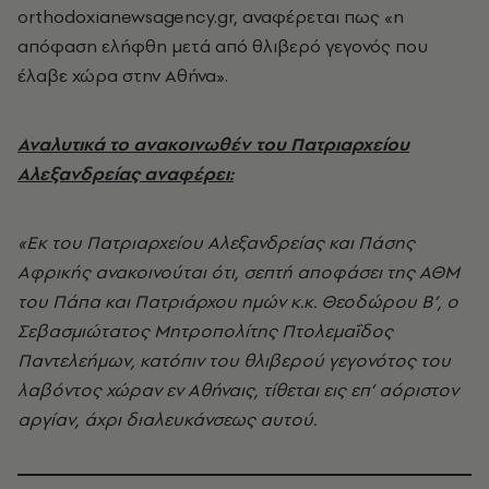
orthodoxianewsagency.gr, αναφέρεται πως «η
απόφαση ελήφθη μετά από θλιβερό γεγονός που
έλαβε χώρα στην Αθήνα».
Αναλυτικά το ανακοινωθέν του Πατριαρχείου
Αλεξανδρείας αναφέρει:
«Εκ του Πατριαρχείου Αλεξανδρείας και Πάσης
Αφρικής ανακοινούται ότι, σεπτή αποφάσει της ΑΘΜ
του Πάπα και Πατριάρχου ημών κ.κ. Θεοδώρου Β’, ο
Σεβασμιώτατος Μητροπολίτης Πτολεμαΐδος
Παντελεήμων, κατόπιν του θλιβερού γεγονότος του
λαβόντος χώραν εν Αθήναις, τίθεται εις επ’ αόριστον
αργίαν, άχρι διαλευκάνσεως αυτού.