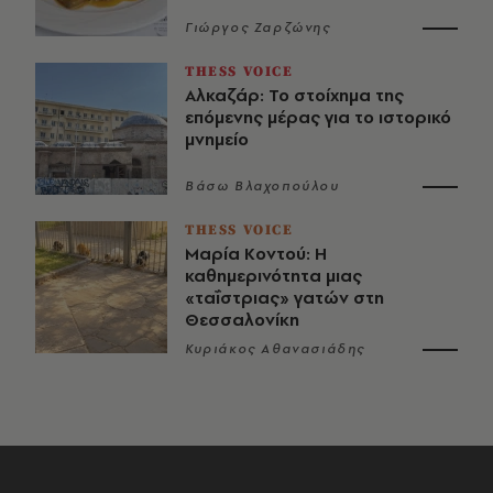
Γιώργος Ζαρζώνης
THESS VOICE
Αλκαζάρ: Το στοίχημα της
επόμενης μέρας για το ιστορικό
μνημείο
Βάσω Βλαχοπούλου
THESS VOICE
Μαρία Κοντού: Η
καθημερινότητα μιας
«ταΐστριας» γατών στη
Θεσσαλονίκη
Κυριάκος Αθανασιάδης