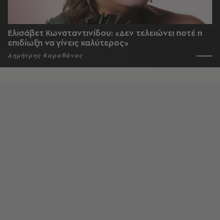
Ελισάβετ Κωνσταντινίδου: «Δεν τελειώνει ποτέ η
επιδίωξη να γίνεις καλύτερος»
Δημήτρης Καραθάνος