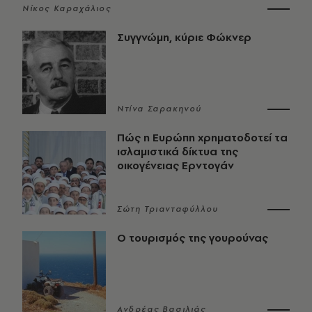
Νίκος Καραχάλιος
Συγγνώμη, κύριε Φώκνερ
Ντίνα Σαρακηνού
Πώς η Ευρώπη χρηματοδοτεί τα
ισλαμιστικά δίκτυα της
οικογένειας Ερντογάν
Σώτη Τριανταφύλλου
Ο τουρισμός της γουρούνας
Ανδρέας Βασιλιάς