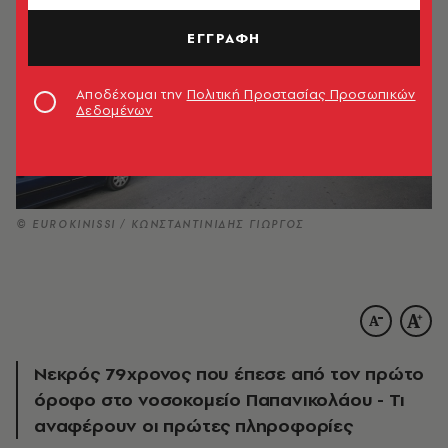
ΕΓΓΡΑΦΗ
Αποδέχομαι την
Πολιτική Προστασίας Προσωπικών
Δεδομένων
© EUROKINISSI / ΚΩΝΣΤΑΝΤΙΝΙΔΗΣ ΓΙΩΡΓΟΣ
Νεκρός 79χρονος που έπεσε από τον πρώτο
όροφο στο νοσοκομείο Παπανικολάου - Τι
αναφέρουν οι πρώτες πληροφορίες