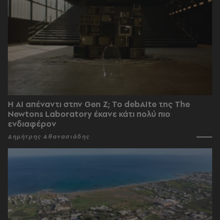
Η AI απέναντι στην Gen Z; Το debAIte της The
Newtons Laboratory έκανε κάτι πολύ πιο
ενδιαφέρον
Δημήτρης Αθανασιάδης