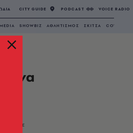
ΩΔΙΑ
CITY GUIDE
PODCAST
VOICE RADIO
 MEDIA
SHOWBIZ
ΑΘΛΗΤΙΣΜΟΣ
ΣΚΙΤΣΑ
COVID 19
ντίνα
δε
νθρωπο σε