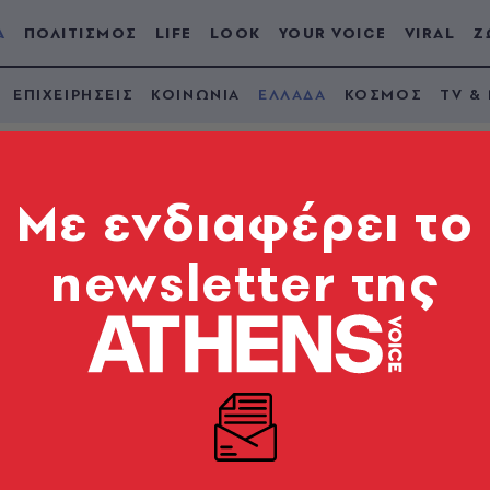
Α
ΠΟΛΙΤΙΣΜΟΣ
LIFE
LOOK
YOUR VOICE
VIRAL
Ζ
ΕΠΙΧΕΙΡΗΣΕΙΣ
ΚΟΙΝΩΝΙΑ
ΕΛΛΑΔΑ
ΚΟΣΜΟΣ
TV &
Mε ενδιαφέρει το
newsletter της
Γιατί μπήκε σε καρα
ρονος Έλληνας ενώ 
ό
s» - Μόνο ένα στέλεχος μπορεί να μεταδοθεί από ά