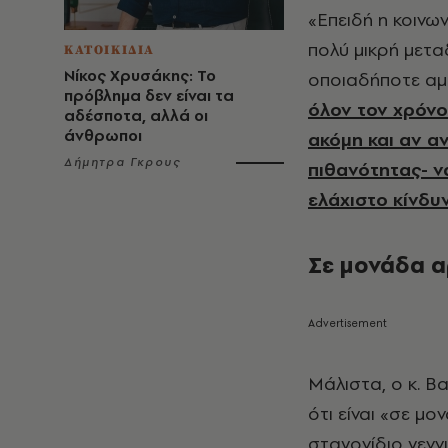
«Επειδή η κοινων
πολύ μικρή μετα
ΚΑΤΟΙΚΙΔΙΑ
Νίκος Χρυσάκης: Το
οποιαδήποτε αμφ
πρόβλημα δεν είναι τα
όλον τον χρόνο
αδέσποτα, αλλά οι
άνθρωποι
ακόμη και αν αν
Δήμητρα Γκρους
πιθανότητας- ν
ελάχιστο κίνδυ
Σε μονάδα α
Μάλιστα, ο κ. Β
ότι είναι «σε μ
σταγονίδιο γενν