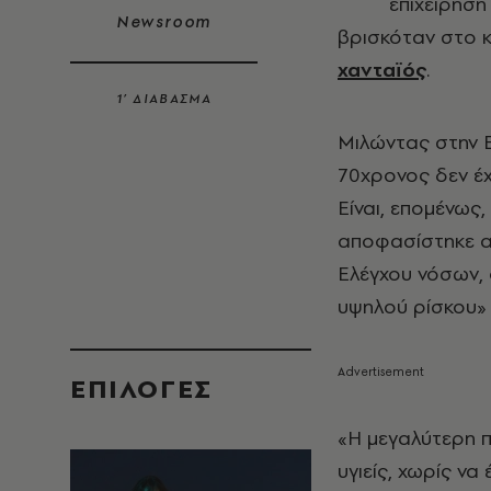
επιχείρηση
Newsroom
βρισκόταν στο 
χανταϊός
.
1’ ΔΙΑΒΑΣΜΑ
Μιλώντας στην 
70χρονος δεν έ
Είναι, επομένως
αποφασίστηκε α
Ελέγχου νόσων, 
υψηλού ρίσκου»
EΠΙΛΟΓΈΣ
«Η μεγαλύτερη 
υγιείς, χωρίς ν