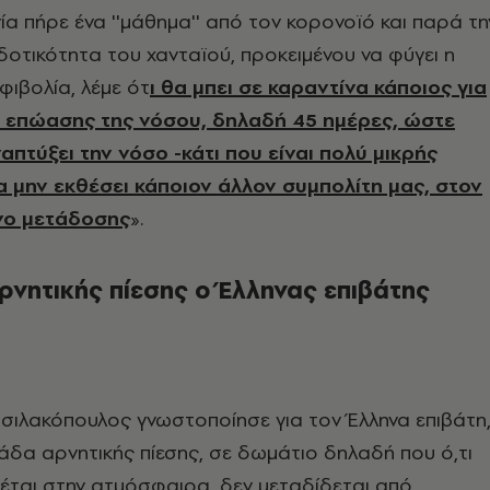
ία πήρε ένα ''μάθημα'' από τον κορονοϊό και παρά τη
δοτικότητα του χανταϊού, προκειμένου να φύγει η
ιβολία, λέμε ότ
ι θα μπει σε καραντίνα κάποιος για
 επώασης της νόσου, δηλαδή 45 ημέρες, ώστε
απτύξει την νόσο -κάτι που είναι πολύ μικρής
α μην εκθέσει κάποιον άλλον συμπολίτη μας, στον
νο μετάδοσης
».
ρνητικής πίεσης ο Έλληνας επιβάτης
ασιλακόπουλος γνωστοποίησε για τον Έλληνα επιβάτη
ονάδα αρνητικής πίεσης, σε δωμάτιο δηλαδή που ό,τι
ιέται στην ατμόσφαιρα, δεν μεταδίδεται από