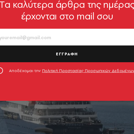
Tα καλύτερα άρθρα της ημέρα
έρχονται στο mail σου
ΕΓΓΡΑΦΗ
Αποδέχομαι την
Πολιτική Προστασίας Προσωπικών Δεδομένω