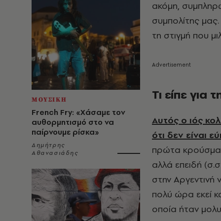
ακόμη, συμπληρώ
συμπολίτης μας.
τη στιγμή που μι
Τι είπε για
ΜΟΥΣΙΚΗ
French Fry: «Χάσαμε τον
Αυτός ο ιός κο
αυθορμητισμό στο να
παίρνουμε ρίσκα»
ότι δεν είναι 
Δημήτρης
πρώτα κρούσματ
Αθανασιάδης
αλλά επειδή (σ.
στην Αργεντινή 
πολύ ώρα εκεί κ
οποία ήταν μολυ