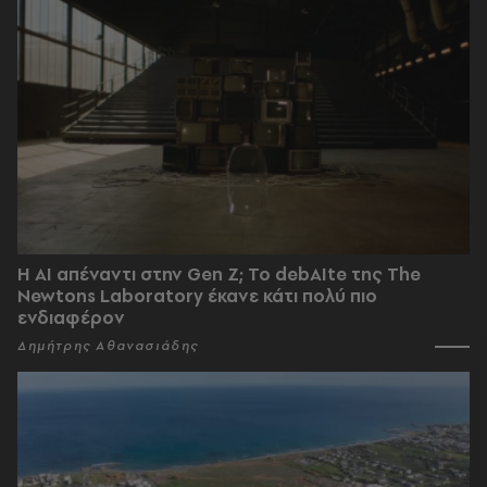
Η AI απέναντι στην Gen Z; Το debAIte της The
Newtons Laboratory έκανε κάτι πολύ πιο
ενδιαφέρον
Δημήτρης Αθανασιάδης