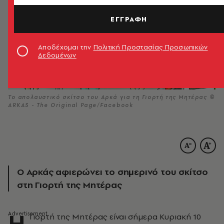
ΕΓΓΡΑΦΗ
Αποδέχομαι την
Πολιτική Προστασίας Προσωπικών
Δεδομένων
Το απολαυστικό σκίτσο του Αρκά για τη Γιορτή της Μητέρας ©
ARKAS - The Original Page/Facebook
Ο Αρκάς αφιερώνει το σημερινό του σκίτσο
στη Γιορτή της Μητέρας
Η
Γιορτή της Μητέρας είναι σήμερα Κυριακή 10