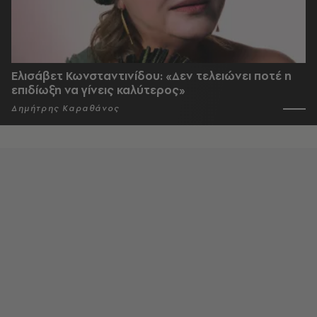
Ελισάβετ Κωνσταντινίδου: «Δεν τελειώνει ποτέ η
επιδίωξη να γίνεις καλύτερος»
Δημήτρης Καραθάνος