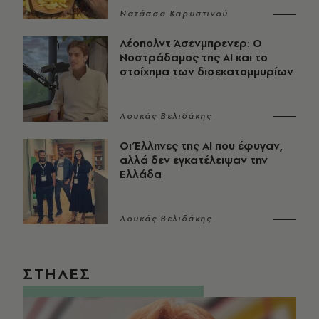
Νατάσσα Καρυστινού
Λέοπολντ Άσενμπρενερ: Ο
Νοστράδαμος της AI και το
στοίχημα των δισεκατομμυρίων
Λουκάς Βελιδάκης
Οι Έλληνες της ΑΙ που έφυγαν,
αλλά δεν εγκατέλειψαν την
Ελλάδα
Λουκάς Βελιδάκης
ΣΤΗΛΕΣ