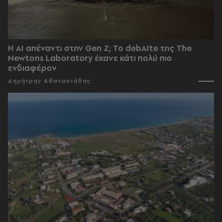
Η AI απέναντι στην Gen Z; Το debAIte της The
Newtons Laboratory έκανε κάτι πολύ πιο
ενδιαφέρον
Δημήτρης Αθανασιάδης