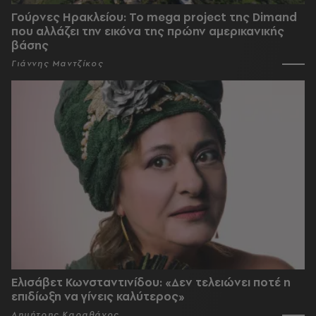
Γούρνες Ηρακλείου: To mega project της Dimand
που αλλάζει την εικόνα της πρώην αμερικανικής
βάσης
Γιάννης Μαντζίκος
Ελισάβετ Κωνσταντινίδου: «Δεν τελειώνει ποτέ η
επιδίωξη να γίνεις καλύτερος»
Δημήτρης Καραθάνος