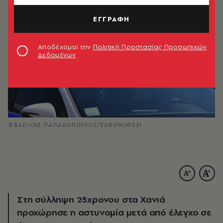
ΕΓΓΡΑΦΗ
Αποδέχομαι την
Πολιτική Προστασίας Προσωπικών
Δεδομένων
©ΒΑΣΙΛΗΣ ΠΑΠΑΔΟΠΟΥΛΟΣ/EUROKINISSI
Στη σύλληψη 25χρονου στα Χανιά
προχώρησε η αστυνομία μετά από έλεγχο σε