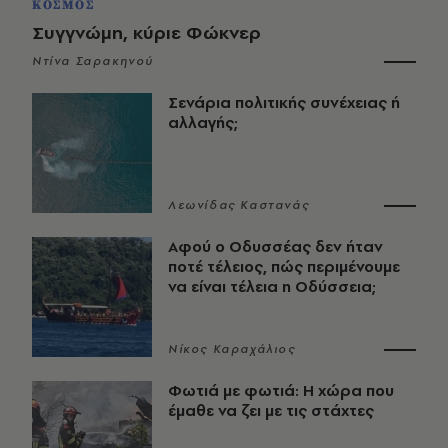
ΚΟΣΜΟΣ
Συγγνώμη, κύριε Φώκνερ
Ντίνα Σαρακηνού
Σενάρια πολιτικής συνέχειας ή
αλλαγής;
Λεωνίδας Καστανάς
Αφού ο Οδυσσέας δεν ήταν
ποτέ τέλειος, πώς περιμένουμε
να είναι τέλεια η Οδύσσεια;
Νίκος Καραχάλιος
Φωτιά με φωτιά: Η χώρα που
έμαθε να ζει με τις στάχτες