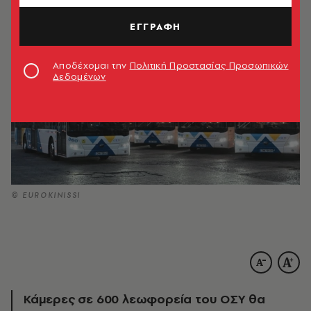
ΕΓΓΡΑΦΗ
Αποδέχομαι την
Πολιτική Προστασίας Προσωπικών
Δεδομένων
© EUROKINISSI
Κάμερες σε 600 λεωφορεία του ΟΣΥ θα