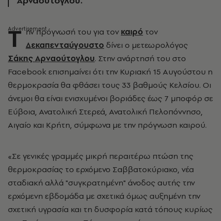
Αρναούτογλου.
Τ
ην πρόγνωσή του για τον
καιρό
τον
Δεκαπενταύγουστο
δίνει ο μετεωρολόγος
Σάκης Αρναούτογλου
. Στην ανάρτησή του στο
Facebook επισημαίνει ότι την Κυριακή 15 Αυγούστου η
θερμοκρασία θα φθάσει τους 33 βαθμούς Κελσίου. Οι
άνεμοι θα είναι ενισχυμένοι βοριάδες έως 7 μποφόρ σε
Εύβοια, Ανατολική Στερεά, Ανατολική Πελοπόννησο,
Αιγαίο και Κρήτη, σύμφωνα με την πρόγνωση καιρού.
«Σε γενικές γραμμές μικρή περαιτέρω πτώση της
θερμοκρασίας το ερχόμενο Σαββατοκύριακο, νέα
σταδιακή αλλά "συγκρατημένη" άνοδος αυτής την
ερχόμενη εβδομάδα με σχετικά όμως αυξημένη την
σχετική υγρασία και τη δυσφορία κατά τόπους κυρίως