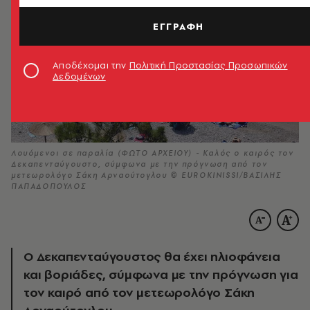
ΕΓΓΡΑΦΗ
Αποδέχομαι την
Πολιτική Προστασίας Προσωπικών
Δεδομένων
Λουόμενοι σε παραλία (ΦΩΤΟ ΑΡΧΕΙΟΥ) - Καλός ο καιρός τον
Δεκαπενταύγουστο, σύμφωνα με την πρόγνωση από τον
μετεωρολόγο Σάκη Αρναούτογλου © EUROKINISSI/ΒΑΣΙΛΗΣ
ΠΑΠΑΔΟΠΟΥΛΟΣ
Ο Δεκαπενταύγουστος θα έχει ηλιοφάνεια
και βοριάδες, σύμφωνα με την πρόγνωση για
τον καιρό από τον μετεωρολόγο Σάκη