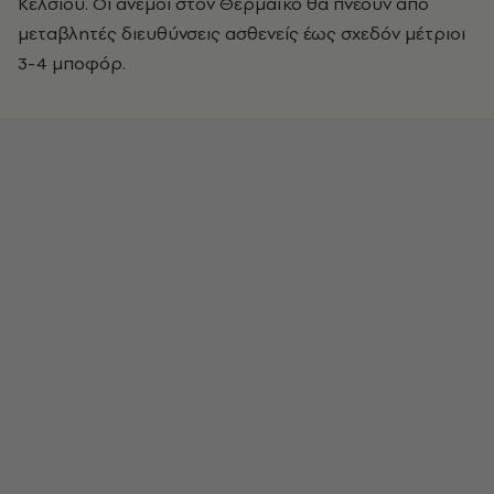
Κελσίου. Οι άνεμοι στον Θερμαϊκό θα πνέουν από
μεταβλητές διευθύνσεις ασθενείς έως σχεδόν μέτριοι
3-4 μποφόρ.