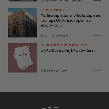
Στέφανος Τσιτσόπουλος
THESS VOICE
Τα διατηρητέα της Βαλαωρίτου:
το παρελθόν, η ιστορία, το
παρόν τους
Ελένη Τρούγκου
ΤΟ ΠΟΙΗΜΑ ΤΗΣ ΗΜΕΡΑΣ
Λίλλυ Κοτσώνη, Κλεινόν άστυ
Γιώργος Δήμος