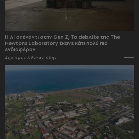
Η AI απέναντι στην Gen Z; Το debAIte της The
Newtons Laboratory έκανε κάτι πολύ πιο
ενδιαφέρον
Δημήτρης Αθανασιάδης