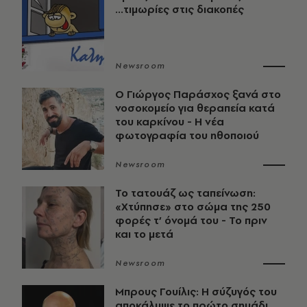
...τιμωρίες στις διακοπές
Newsroom
O Γιώργος Παράσχος ξανά στο
νοσοκομείο για θεραπεία κατά
του καρκίνου - Η νέα
φωτογραφία του ηθοποιού
Newsroom
Το τατουάζ ως ταπείνωση:
«Χτύπησε» στο σώμα της 250
φορές τ’ όνομά του - Το πριν
και το μετά
Newsroom
Μπρους Γουίλις: Η σύζυγός του
αποκάλυψε το πρώτο σημάδι