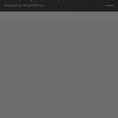
Δημήτρης Καραθάνος