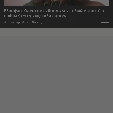
Ελισάβετ Κωνσταντινίδου: «Δεν τελειώνει ποτέ η
επιδίωξη να γίνεις καλύτερος»
Δημήτρης Καραθάνος