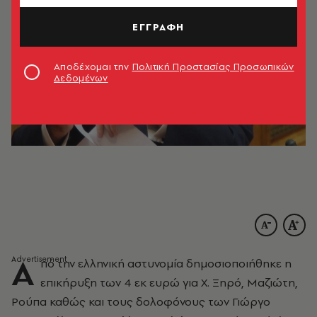
ΕΓΓΡΑΦΗ
Αποδέχομαι την
Πολιτική Προστασίας Προσωπικών
Δεδομένων
Α
πό την ελληνική αστυνομία δημοσιοποιήθηκε η
επικήρυξη των 4 εκ ευρώ για Χ. Ξηρό, Μαζιώτη,
Ρούπα καθώς και τους δολοφόνους των Γιώργο