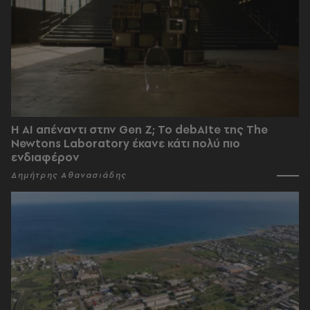
Η AI απέναντι στην Gen Z; Το debAIte της The
Newtons Laboratory έκανε κάτι πολύ πιο
ενδιαφέρον
Δημήτρης Αθανασιάδης