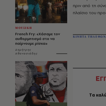
πριν από τη σύν
πλαίσιο του προ
ΜΟΥΣΙΚΗ
French Fry: «Χάσαμε τον
ΚΙΝΗΤΑ ΤΗΛΕΦΩΝ
αυθορμητισμό στο να
παίρνουμε ρίσκα»
Δημήτρης
Αθανασιάδης
Ε
Γ
Tα καλύ