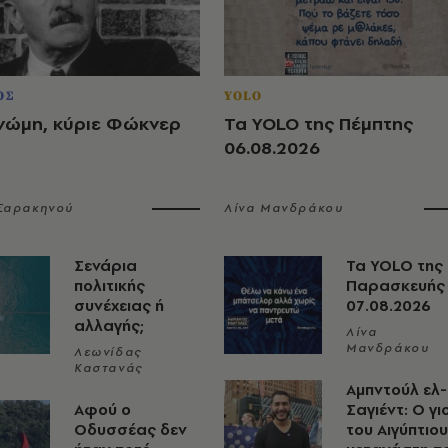
ΟΣ
YOLO
νώμη, κύριε Φώκνερ
Τα YOLO της Πέμπτης
06.08.2026
 Σαρακηνού
Λίνα Μανδράκου
Σενάρια
Τα YOLO της
πολιτικής
Παρασκευής
συνέχειας ή
07.08.2026
αλλαγής;
Λίνα
Μανδράκου
Λεωνίδας
Καστανάς
Αμπντούλ ελ-
Αφού ο
Σαγιέντ: Ο γι
Οδυσσέας δεν
του Αιγύπτιου