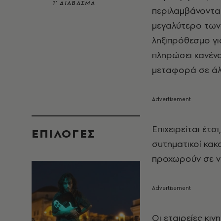
1’ ΔΙΑΒΑΣΜΑ
περιλαμβάνονται
μεγαλύτερο των 
ληξιπρόθεσμο γι
πληρώσει κανένα
μεταφορά σε άλ
Επιχειρείται έτσ
EΠΙΛΟΓΈΣ
συτηματικοί κακ
προχωρούν σε ν
Οι εταιρείες κι