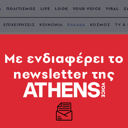
Α
ΠΟΛΙΤΙΣΜΟΣ
LIFE
LOOK
YOUR VOICE
VIRAL
Ζ
ΕΠΙΧΕΙΡΗΣΕΙΣ
ΚΟΙΝΩΝΙΑ
ΕΛΛΑΔΑ
ΚΟΣΜΟΣ
TV &
Mε ενδιαφέρει το
newsletter της
δεν πληρώνεις το
κινητού