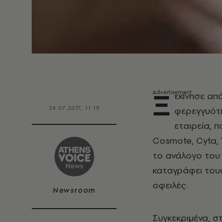
Ξ
εκίνησε απ
24.07.2017, 11:19
φερεγγυότη
εταιρεία, 
Cosmote, Cyta, 
το ανάλογο του 
καταγράφει του
οφειλές.
Newsroom
Συγκεκριμένα, σ