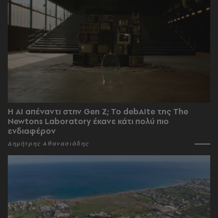
Η AI απέναντι στην Gen Z; Το debAIte της The
Newtons Laboratory έκανε κάτι πολύ πιο
ενδιαφέρον
Δημήτρης Αθανασιάδης