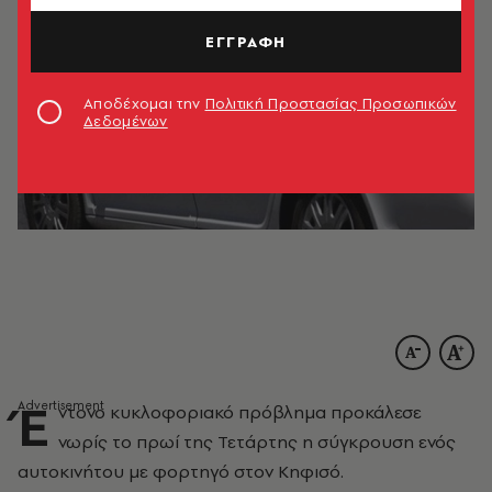
ΕΓΓΡΑΦΗ
Αποδέχομαι την
Πολιτική Προστασίας Προσωπικών
Δεδομένων
Έ
ντονο κυκλοφοριακό πρόβλημα προκάλεσε
νωρίς το πρωί της Τετάρτης η σύγκρουση ενός
αυτοκινήτου με φορτηγό στον Κηφισό.