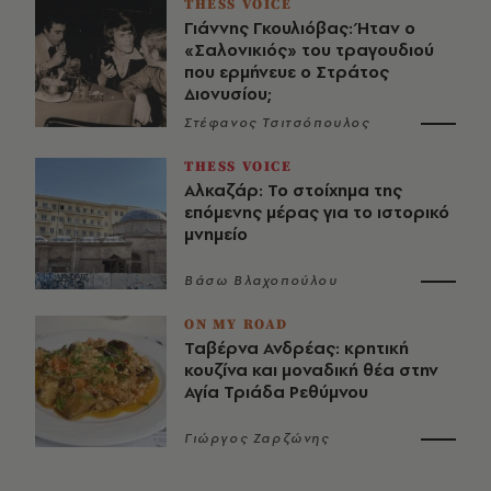
THESS VOICE
Γιάννης Γκουλιόβας: Ήταν ο
«Σαλονικιός» του τραγουδιού
που ερμήνευε ο Στράτος
Διονυσίου;
Στέφανος Τσιτσόπουλος
THESS VOICE
Αλκαζάρ: Το στοίχημα της
επόμενης μέρας για το ιστορικό
μνημείο
Βάσω Βλαχοπούλου
ON MY ROAD
Ταβέρνα Ανδρέας: κρητική
κουζίνα και μοναδική θέα στην
Αγία Τριάδα Ρεθύμνου
Γιώργος Ζαρζώνης