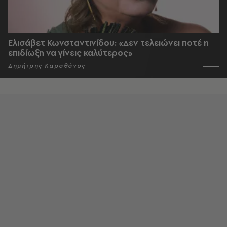
Ελισάβετ Κωνσταντινίδου: «Δεν τελειώνει ποτέ η
επιδίωξη να γίνεις καλύτερος»
Δημήτρης Καραθάνος