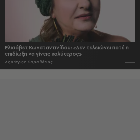
Ελισάβετ Κωνσταντινίδου: «Δεν τελειώνει ποτέ η
επιδίωξη να γίνεις καλύτερος»
Δημήτρης Καραθάνος