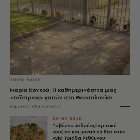
THESS VOICE
Μαρία Κοντού: Η καθημερινότητα μιας
«ταΐστριας» γατών στη Θεσσαλονίκη
Κυριάκος Αθανασιάδης
ON MY ROAD
Ταβέρνα Ανδρέας: κρητική
κουζίνα και μοναδική θέα στην
Αγία Τριάδα Ρεθύμνου