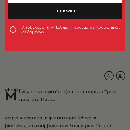
ΕΓΓΡΑΦΗ
Αποδέχομαι την
Πολιτική Προστασίας Προσωπικών
Δεδομένων
Μ
εγάλη πυρκαγιά έχει ξεσπάσει σήμερα Τρίτη
πρωί στο Ποτάμι.
Λεπτομερέστερα, η φωτιά σημειώθηκε σε
βιοτεχνία, στη συμβολή των λεωφόρων Πέτρου