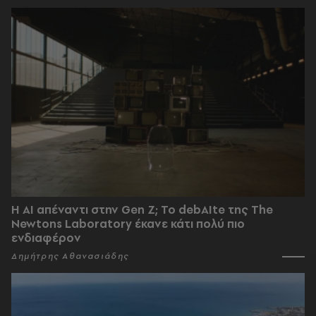
Η AI απέναντι στην Gen Z; Το debAIte της The
Newtons Laboratory έκανε κάτι πολύ πιο
ενδιαφέρον
Δημήτρης Αθανασιάδης