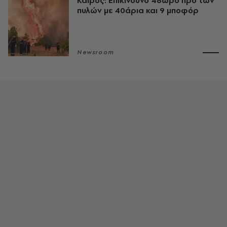
Καιρός: Επικίνδυνο 48ωρο προ των
πυλών με 40άρια και 9 μποφόρ
Newsroom