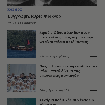
ΚΟΣΜΟΣ
Συγγνώμη, κύριε Φώκνερ
Ντίνα Σαρακηνού
Αφού ο Οδυσσέας δεν ήταν
ποτέ τέλειος, πώς περιμένουμε
να είναι τέλεια η Οδύσσεια;
Νίκος Καραχάλιος
Πώς η Ευρώπη χρηματοδοτεί τα
ισλαμιστικά δίκτυα της
οικογένειας Ερντογάν
Σώτη Τριανταφύλλου
Σενάρια πολιτικής συνέχειας ή
αλλαγής;