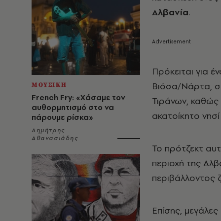
Αλβανία
.
Πρόκειται για έ
Βιόσα/Νάρτα, σ
ΜΟΥΣΙΚΗ
French Fry: «Χάσαμε τον
Τιράνων, καθώς 
αυθορμητισμό στο να
ακατοίκητο νησί
πάρουμε ρίσκα»
Δημήτρης
Αθανασιάδης
Το πρότζεκτ αυτ
περιοχή της Αλβ
περιβάλλοντος ζ
Επίσης, μεγάλες