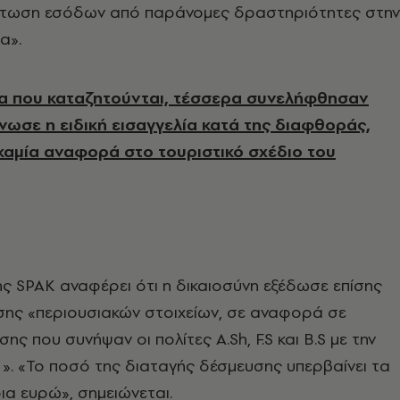
άτωση εσόδων από παράνομες δραστηριότητες στην
α».
μα που καταζητούνται, τέσσερα συνελήφθησαν
νωσε η ειδική εισαγγελία κατά της διαφθοράς,
 καμία αναφορά στο τουριστικό σχέδιο του
ης
SPAK
αναφέρει ότι η δικαιοσύνη εξέδωσε επίσης
σης «περιουσιακών στοιχείων, σε αναφορά σε
σης που συνήψαν οι πολίτες
A
.
Sh
,
F
.
S
και
B
.
S
με την
.. ». «Το ποσό της διαταγής δέσμευσης υπερβαίνει τα
ια ευρώ», σημειώνεται.