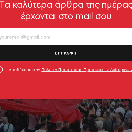
Tα καλύτερα άρθρα της ημέρα
έρχονται στο mail σου
ΕΓΓΡΑΦΗ
Αποδέχομαι την
Πολιτική Προστασίας Προσωπικών Δεδομένω