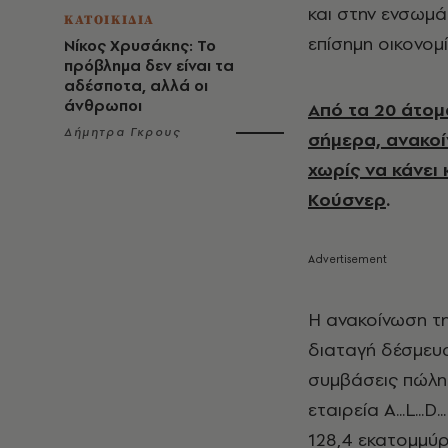
και στην ενσωμ
ΚΑΤΟΙΚΙΔΙΑ
επίσημη οικονομί
Νίκος Χρυσάκης: Το
πρόβλημα δεν είναι τα
αδέσποτα, αλλά οι
άνθρωποι
Από τα 20 άτο
Δήμητρα Γκρους
σήμερα, ανακοί
χωρίς να κάνει
Κούσνερ
.
Η ανακοίνωση τ
διαταγή δέσμευ
συμβάσεις πώλη
εταιρεία
A
...
L
...
D
.
128,4 εκατομμύρ