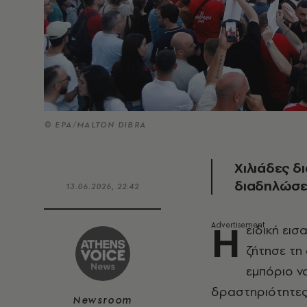
© ΕΡΑ/MALTON DIBRA
Χιλιάδες δ
διαδηλώσει
13.06.2026, 22:42
Η
ειδική ει
ζήτησε τη
εμπόριο ν
δραστηριότητες
Newsroom