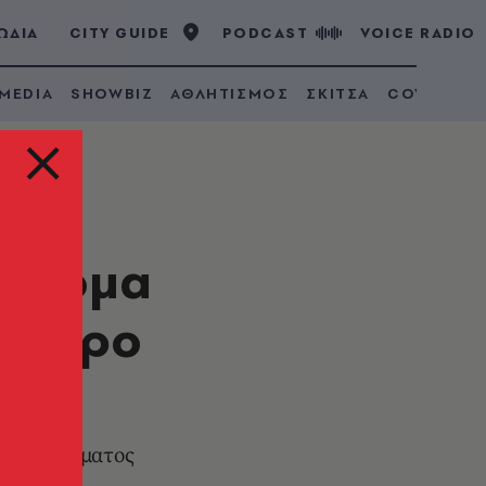
ΩΔΙΑ
CITY GUIDE
PODCAST
VOICE RADIO
 MEDIA
SHOWBIZ
ΑΘΛΗΤΙΣΜΟΣ
ΣΚΙΤΣΑ
COVID 19
 άτομα
έρετρο
 συγκροτήματος