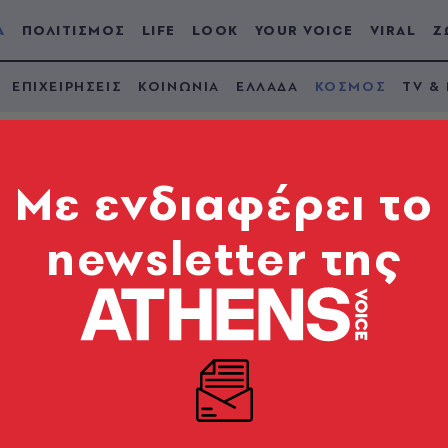
Α
ΠΟΛΙΤΙΣΜΟΣ
LIFE
LOOK
YOUR VOICE
VIRAL
Ζ
ΕΠΙΧΕΙΡΗΣΕΙΣ
ΚΟΙΝΩΝΙΑ
ΕΛΛΑΔΑ
ΚΟΣΜΟΣ
TV &
Mε ενδιαφέρει το
newsletter της
ατα σύλληψης για 20
 συνδέονται με το θ
ταματήσει η υλοποίηση του πολυτελούς τουριστικού