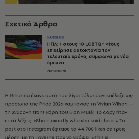
Σχετικό Άρθρο
ΚΟΣΜΟΣ
ΗΠΑ: 1 στους 10 LGBTQ+ νέους
επιχείρησε αυτοκτονία τον
τελευταίο χρόνο, σύμφωνα με νέα
έρευνα
Newsroom
Η Rihanna έκανε αυτό που λίγοι τόλμησαν: επέλεξε ως
πρόσωπο της Pride 2026 καμπάνιας τη Vivian Wilson —
τη 22χρονη trans κόρη του Elon Musk. Το copy ήταν
επτά λέξεις: «She is exactly who she said she is.» Το
post στο Instagram έφτασε τα 44.700 likes σε τρεις
μέρες, με τη Laverne Cox να γράφει: «This is