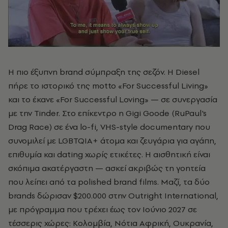
Η πιο έξυπνη brand σύμπραξη της σεζόν. Η Diesel
πήρε το ιστορικό της motto «For Successful Living»
και το έκανε «For Successful Loving» — σε συνεργασία
με την Tinder. Στο επίκεντρο η Gigi Goode (RuPaul's
Drag Race) σε ένα lo-fi, VHS-style documentary που
συνομιλεί με LGBTQIA+ άτομα και ζευγάρια για αγάπη,
επιθυμία και dating χωρίς ετικέτες. Η αισθητική είναι
σκόπιμα ακατέργαστη — ασκεί ακριβώς τη γοητεία
που λείπει από τα polished brand films. Μαζί, τα δύο
brands δώρισαν $200.000 στην Outright International,
με πρόγραμμα που τρέχει έως τον Ιούνιο 2027 σε
τέσσερις χώρες: Κολομβία, Νότια Αφρική, Ουκρανία,