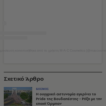
μοσίευση κοινοποιήθηκε από το χρήστη M·A·C Cosmetics (@maccosmet
Σχετικό Άρθρο
ΚΟΣΜΟΣ
Η ουγγρική αστυνομία εγκρίνει το
Pride της Βουδαπέστης - Ρήξη με την
εποχή Όρμπαν