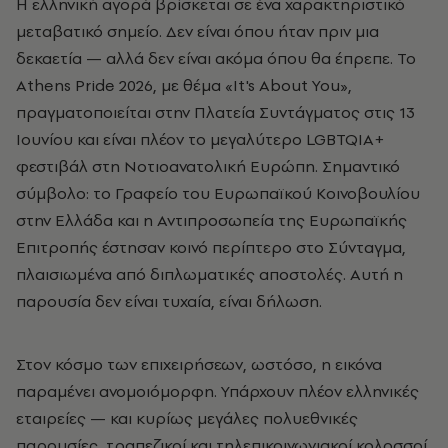
Η ελληνική αγορά βρίσκεται σε ένα χαρακτηριστικό
μεταβατικό σημείο. Δεν είναι όπου ήταν πριν μια
δεκαετία — αλλά δεν είναι ακόμα όπου θα έπρεπε. Το
Athens Pride 2026, με θέμα «It's About You»,
πραγματοποιείται στην Πλατεία Συντάγματος στις 13
Ιουνίου και είναι πλέον το μεγαλύτερο LGBTQIA+
φεστιβάλ στη Νοτιοανατολική Ευρώπη. Σημαντικό
σύμβολο: το Γραφείο του Ευρωπαϊκού Κοινοβουλίου
στην Ελλάδα και η Αντιπροσωπεία της Ευρωπαϊκής
Επιτροπής έστησαν κοινό περίπτερο στο Σύνταγμα,
πλαισιωμένα από διπλωματικές αποστολές. Αυτή η
παρουσία δεν είναι τυχαία, είναι δήλωση.
Στον κόσμο των επιχειρήσεων, ωστόσο, η εικόνα
παραμένει ανομοιόμορφη. Υπάρχουν πλέον ελληνικές
εταιρείες — και κυρίως μεγάλες πολυεθνικές
παρουσίες, τραπεζικοί και τηλεπικοινωνιακοί κολοσσοί