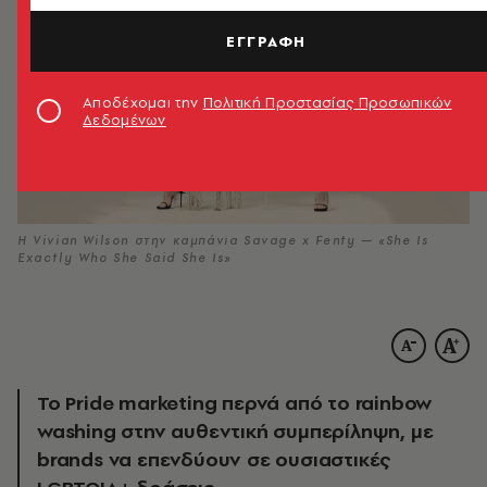
ΕΓΓΡΑΦΗ
Αποδέχομαι την
Πολιτική Προστασίας Προσωπικών
Δεδομένων
Η Vivian Wilson στην καμπάνια Savage x Fenty — «She Is
Exactly Who She Said She Is»
Το Pride marketing περνά από το rainbow
washing στην αυθεντική συμπερίληψη, με
brands να επενδύουν σε ουσιαστικές