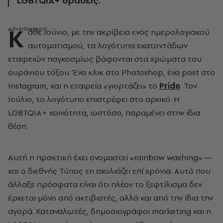
LGBTQIA+ δράσεις.
Κ
άθε Ιούνιο, με την ακρίβεια ενός ημερολογιακού
αυτοματισμού, τα λογότυπα εκατοντάδων
εταιρειών παγκοσμίως βάφονται στα χρώματα του
ουράνιου τόξου. Ένα κλικ στο Photoshop, ένα post στο
Instagram, και η εταιρεία «γιορτάζει» το
Pride
. Τον
Ιούλιο, το λογότυπο επιστρέφει στο αρχικό. Η
LGBTQIA+ κοινότητα, ωστόσο, παραμένει στην ίδια
θέση.
Αυτή η πρακτική έχει ονομαστεί «rainbow washing» —
και ο διεθνής Τύπος τη σχολιάζει επί χρόνια. Αυτό που
άλλαξε πρόσφατα είναι ότι πλέον το ξεφτίλισμα δεν
έρχεται μόνο από ακτιβιστές, αλλά και από την ίδια την
αγορά. Καταναλωτές, δημοσιογράφοι marketing και η