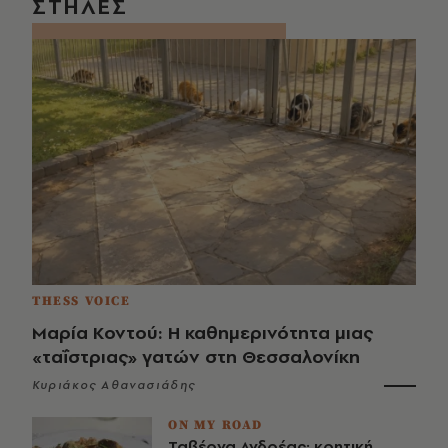
ΣΤΗΛΕΣ
THESS VOICE
Μαρία Κοντού: Η καθημερινότητα μιας
«ταΐστριας» γατών στη Θεσσαλονίκη
Κυριάκος Αθανασιάδης
ON MY ROAD
Ταβέρνα Ανδρέας: κρητική