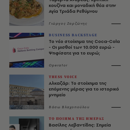
κουζίνα και μοναδική θέα στην
Αγία Τριάδα Ρεθύμνου
Γιώργος Ζαρζώνης
BUSINESS BACKSTAGE
Το νέο στοίχημα της Coca-Cola
- Οι μισθοί των 10.000 ευρώ -
Ψηφίσατε για το ευρώ;
Operator
THESS VOICE
Αλκαζάρ: Το στοίχημα της
επόμενης μέρας για το ιστορικό
μνημείο
Βάσω Βλαχοπούλου
ΤΟ ΠΟΙΗΜΑ ΤΗΣ ΗΜΕΡΑΣ
Βασίλης Λεβαντίδης: Σημεία