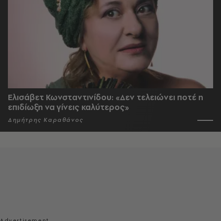
Ελισάβετ Κωνσταντινίδου: «Δεν τελειώνει ποτέ η
επιδίωξη να γίνεις καλύτερος»
Δημήτρης Καραθάνος