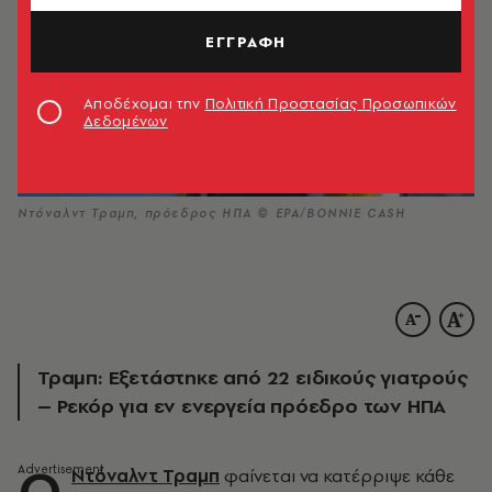
ΕΓΓΡΑΦΗ
Αποδέχομαι την
Πολιτική Προστασίας Προσωπικών
Δεδομένων
Ντόναλντ Τραμπ, πρόεδρος ΗΠΑ © EPA/BONNIE CASH
Τραμπ: Εξετάστηκε από 22 ειδικούς γιατρούς
– Ρεκόρ για εν ενεργεία πρόεδρο των ΗΠΑ
Ο
Ντόναλντ Τραμπ
φαίνεται να κατέρριψε κάθε