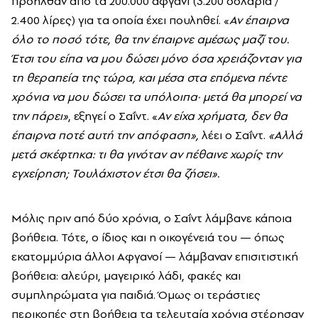
προήλθαν από τα 200.000 αφγανί (3.200 δολάρια /
2.400 λίρες) για τα οποία έχει πουληθεί. «
Αν έπαιρνα
όλο το ποσό τότε, θα την έπαιρνε αμέσως μαζί του.
Έτσι του είπα να μου δώσει μόνο όσα χρειάζονταν για
τη θεραπεία της τώρα, και μέσα στα επόμενα πέντε
χρόνια να μου δώσει τα υπόλοιπα· μετά θα μπορεί να
την πάρει»
, εξηγεί ο Σαΐντ. «
Αν είχα χρήματα, δεν θα
έπαιρνα ποτέ αυτή την απόφαση»,
λέει ο Σαΐντ.
«Αλλά
μετά σκέφτηκα: τι θα γινόταν αν πέθαινε χωρίς την
εγχείρηση; Τουλάχιστον έτσι θα ζήσει».
Μόλις πριν από δύο χρόνια, ο Σαΐντ λάμβανε κάποια
βοήθεια. Τότε, ο ίδιος και η οικογένειά του — όπως
εκατομμύρια άλλοι Αφγανοί — λάμβαναν επισιτιστική
βοήθεια: αλεύρι, μαγειρικό λάδι, φακές και
συμπληρώματα για παιδιά. Όμως οι τεράστιες
περικοπές στη βοήθεια τα τελευταία χρόνια στέρησαν