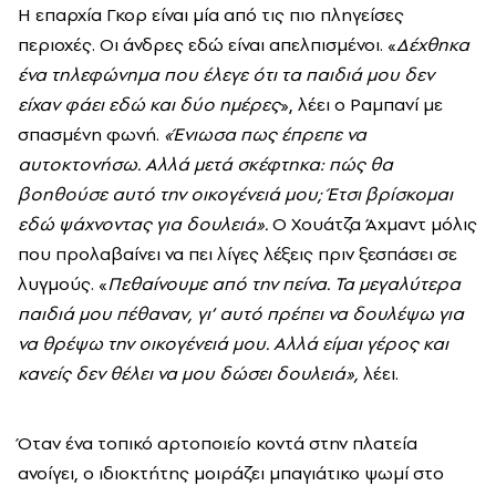
Η επαρχία Γκορ είναι μία από τις πιο πληγείσες
περιοχές. Οι άνδρες εδώ είναι απελπισμένοι. «
Δέχθηκα
ένα τηλεφώνημα που έλεγε ότι τα παιδιά μου δεν
είχαν φάει εδώ και δύο ημέρες
», λέει ο Ραμπανί με
σπασμένη φωνή.
«Ένιωσα πως έπρεπε να
αυτοκτονήσω. Αλλά μετά σκέφτηκα: πώς θα
βοηθούσε αυτό την οικογένειά μου; Έτσι βρίσκομαι
εδώ ψάχνοντας για δουλειά».
Ο Χουάτζα Άχμαντ μόλις
που προλαβαίνει να πει λίγες λέξεις πριν ξεσπάσει σε
λυγμούς. «
Πεθαίνουμε από την πείνα. Τα μεγαλύτερα
παιδιά μου πέθαναν, γι’ αυτό πρέπει να δουλέψω για
να θρέψω την οικογένειά μου. Αλλά είμαι γέρος και
κανείς δεν θέλει να μου δώσει δουλειά»,
λέει.
Όταν ένα τοπικό αρτοποιείο κοντά στην πλατεία
ανοίγει, ο ιδιοκτήτης μοιράζει μπαγιάτικο ψωμί στο