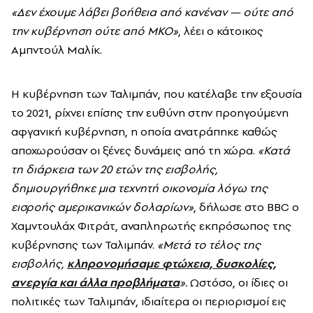
«Δεν έχουμε λάβει βοήθεια από κανέναν — ούτε από
την κυβέρνηση ούτε από ΜΚΟ»
, λέει ο κάτοικος
Αμπντούλ Μαλίκ.
Η κυβέρνηση των Ταλιμπάν, που κατέλαβε την εξουσία
το 2021, ρίχνει επίσης την ευθύνη στην προηγούμενη
αφγανική κυβέρνηση, η οποία ανατράπηκε καθώς
αποχωρούσαν οι ξένες δυνάμεις από τη χώρα.
«Κατά
τη διάρκεια των 20 ετών της εισβολής,
δημιουργήθηκε μια τεχνητή οικονομία λόγω της
εισροής αμερικανικών δολαρίων»
, δήλωσε στο BBC ο
Χαμντουλάχ Φιτράτ, αναπληρωτής εκπρόσωπος της
κυβέρνησης των Ταλιμπάν.
«Μετά το τέλος της
εισβολής,
κληρονομήσαμε φτώχεια, δυσκολίες,
ανεργία και άλλα προβλήματα
».
Ωστόσο, οι ίδιες οι
πολιτικές των Ταλιμπάν, ιδιαίτερα οι περιορισμοί εις