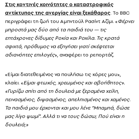
Στις κοντινές κοινότητες ο καταστροφικός
αντίκτυπος της ανεργίας είναι ξεκάθαρος
. Το BBC
περιγράφει τη ζωή του Αμπντούλ Ρασίντ Αζίμι. «
Φέρνει
μπροστά μας δύο από τα παιδιά του — τις
επτάχρονες δίδυμες Ροκία και Ροχίλα. Τις κρατά
σφιχτά, πρόθυμος να εξηγήσει γιατί σκέφτεται
αδιανόητες επιλογές
», αναφέρει το ρεπορτάζ.
«Είμαι διατεθειμένος να πουλήσω τις κόρες μου»,
κλαίει. «
Είμαι φτωχός, χρεωμένος και αβοήθητος».
«Γυρίζω σπίτι από τη δουλειά με ξεραμένα χείλη,
πεινασμένος, διψασμένος, απελπισμένος και χαμένος.
Τα παιδιά μου έρχονται και μου λένε “Μπαμπά, δώσε
μας λίγο ψωμί”. Αλλά τι να τους δώσω; Πού είναι η
δουλειά;»