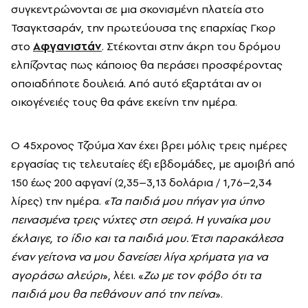
συγκεντρώνονται σε μια σκονισμένη πλατεία στο
Τσαγκτσαράν, την πρωτεύουσα της επαρχίας Γκορ
στο
Αφγανιστάν
. Στέκονται στην άκρη του δρόμου
ελπίζοντας πως κάποιος θα περάσει προσφέροντας
οποιαδήποτε δουλειά. Από αυτό εξαρτάται αν οι
οικογένειές τους θα φάνε εκείνη την ημέρα.
Ο 45χρονος Τζούμα Χαν έχει βρει μόλις τρεις ημέρες
εργασίας τις τελευταίες έξι εβδομάδες, με αμοιβή από
150 έως 200 αφγανί (2,35–3,13 δολάρια / 1,76–2,34
λίρες) την ημέρα.
«Τα παιδιά μου πήγαν για ύπνο
πεινασμένα τρεις νύχτες στη σειρά. Η γυναίκα μου
έκλαιγε, το ίδιο και τα παιδιά μου. Έτσι παρακάλεσα
έναν γείτονα να μου δανείσει λίγα χρήματα για να
αγοράσω αλεύρι
», λέει. «
Ζω με τον φόβο ότι τα
παιδιά μου θα πεθάνουν από την πείνα
».